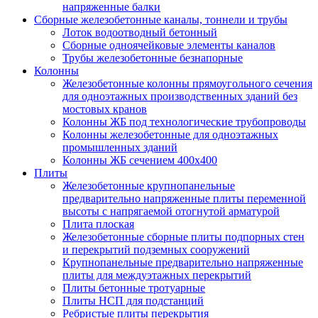
напряженные балки
Сборные железобетонные каналы, тоннели и трубы
Лоток водоотводный бетонный
Сборные одноячейковые элементы каналов
Трубы железобетонные безнапорные
Колонны
Железобетонные колонны прямоугольного сечения
для одноэтажных производственных зданий без
мостовых кранов
Колонны ЖБ под технологические трубопроводы
Колонны железобетонные для одноэтажных
промышленных зданий
Колонны ЖБ сечением 400х400
Плиты
Железобетонные крупнопанельные
предварительно напряженные плиты переменной
высоты с напрягаемой отогнутой арматурой
Плита плоская
Железобетонные сборные плиты подпорных стен
и перекрытий подземных сооружений
Крупнопанельные предварительно напряженные
плиты для междуэтажных перекрытий
Плиты бетонные тротуарные
Плиты НСП для подстанций
Ребристые плиты перекрытия