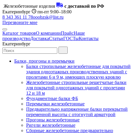
Железобетонные изделия
с доставкой по РФ
Екатеринбург
пн-пт 9:00–18:00
8 343 361 11 78
ooobzsk@list.ru
Перезвоните мне
Каталог товаров
О компании
Прайс
Наше
производство
Доставка
Статьи
ГОСТы
Контакты
Екатеринбург
Балки, прогоны и перемычки
Балки стропильные железобетонные для покрытий
здания одноэтажных производственных зданий с
пролетами 6 и 9 м, имеющих плоскую кровлю
Железобетонные стропильные решетчатые балки
для покрытий одноэтажных зданий с пролетами
12 и 18 м
Фундаментные балки ФБ
Перемычки железобетонные
Предварительно напряженные балки перекрытий
переменной высоты с отогнутой арматурой
Прогоны железобетонные
Ригели железобетонные
Сборные железобетонные предварительно