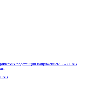
трических подстанций напряжением 35-500 кВ
оды
00 кВ