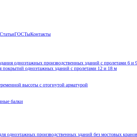
Статьи
ГОСТы
Контакты
здания одноэтажных производственных зданий с пролетами 6 и
 покрытий одноэтажных зданий с пролетами 12 и 18 м
ременной высоты с отогнутой арматурой
нные балки
для одноэтажных производственных зданий без мостовых крано