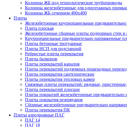
Колонны ЖБ под технологические трубопроводы
Колонны железобетонные для одноэтажных промы
Колонны ЖБ сечением 400х400
Плиты
Железобетонные крупнопанельные предварительно 
Плита плоская
Железобетонные сборные плиты подпорных стен и
Крупнопанельные предварительно напряженные п
Плиты бетонные тротуарные
Плиты НСП для подстанций
Ребристые плиты перекрытия
Плиты балконов
Плиты перекрытий каналов
Плиты перекрытий подземных пешеходных перехо
Плиты перекрытия сантехнические
Плиты перекрытия тепловых камер
Связевые плиты перекрытий: рядовые, пристенные,
Плиты перекрытий плоские
Плиты покрытий железобетонные предварительно н
Плиты покрытия резервуаров
Сборные железобетонные предварительно напряже
Плиты перекрытия ПК
Плиты аэродромные ПАГ
ПАГ 14
ПАГ 18