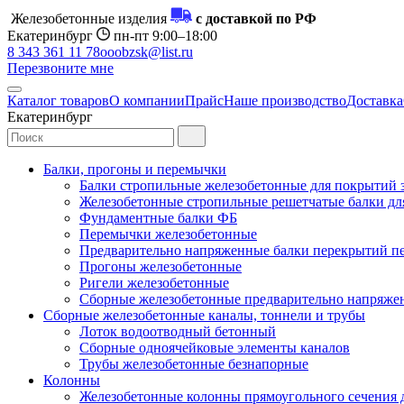
Железобетонные изделия
с доставкой по РФ
Екатеринбург
пн-пт 9:00–18:00
8 343 361 11 78
ooobzsk@list.ru
Перезвоните мне
Каталог товаров
О компании
Прайс
Наше производство
Доставка
Екатеринбург
Балки, прогоны и перемычки
Балки стропильные железобетонные для покрытий 
Железобетонные стропильные решетчатые балки для
Фундаментные балки ФБ
Перемычки железобетонные
Предварительно напряженные балки перекрытий пе
Прогоны железобетонные
Ригели железобетонные
Сборные железобетонные предварительно напряже
Сборные железобетонные каналы, тоннели и трубы
Лоток водоотводный бетонный
Сборные одноячейковые элементы каналов
Трубы железобетонные безнапорные
Колонны
Железобетонные колонны прямоугольного сечения 