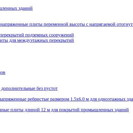
шленных зданий
напряженные плиты переменной высоты с напрягаемой отогнут
 перекрытий подземных сооружений
литы для междуэтажных перекрытий
дов
 дополнительные без пустот
апряженные ребристые размером 1.5х6.0 м для одноэтажных зд
нные плиты длиной 12 м для покрытий промышленных зданий