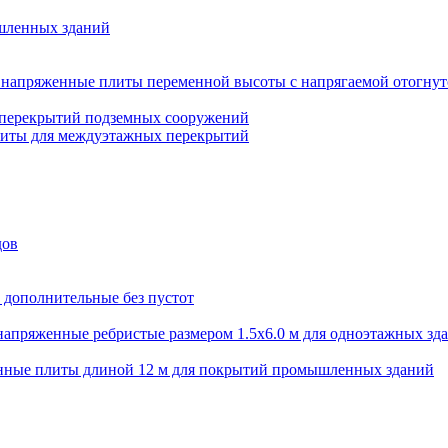
шленных зданий
напряженные плиты переменной высоты с напрягаемой отогнут
 перекрытий подземных сооружений
литы для междуэтажных перекрытий
дов
 дополнительные без пустот
апряженные ребристые размером 1.5х6.0 м для одноэтажных зд
нные плиты длиной 12 м для покрытий промышленных зданий