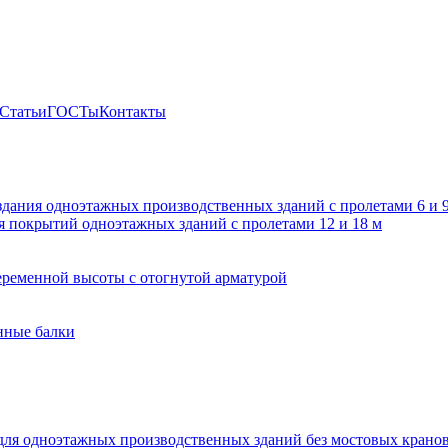
Статьи
ГОСТы
Контакты
здания одноэтажных производственных зданий с пролетами 6 и
 покрытий одноэтажных зданий с пролетами 12 и 18 м
ременной высоты с отогнутой арматурой
нные балки
для одноэтажных производственных зданий без мостовых крано