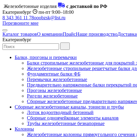
Железобетонные изделия
с доставкой по РФ
Екатеринбург
пн-пт 9:00–18:00
8 343 361 11 78
ooobzsk@list.ru
Перезвоните мне
Каталог товаров
О компании
Прайс
Наше производство
Доставка
Екатеринбург
Балки, прогоны и перемычки
Балки стропильные железобетонные для покрытий 
Железобетонные стропильные решетчатые балки для
Фундаментные балки ФБ
Перемычки железобетонные
Предварительно напряженные балки перекрытий пе
Прогоны железобетонные
Ригели железобетонные
Сборные железобетонные предварительно напряже
Сборные железобетонные каналы, тоннели и трубы
Лоток водоотводный бетонный
Сборные одноячейковые элементы каналов
Трубы железобетонные безнапорные
Колонны
Железобетонные колонны прямоугольного сечения 