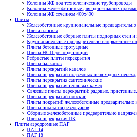
Колонны ЖБ под технологические трубопроводы
Колонны железобетонные для одноэтажных промы
Колонны ЖБ сечением 400х400
Плиты
Железобетонные крупнопанельные предварительно 
Плита плоская
Железобетонные сборные плиты подпорных стен и
Крупнопанельные предварительно напряженные п
Плиты бетонные тротуарные
Плиты НСП для подстанций
Ребристые плиты перекрытия
Плиты балконов
Плиты перекрытий каналов
Плиты перекрытий подземных пешеходных перехо
Плиты перекрытия сантехнические
Плиты перекрытия тепловых камер
Связевые плиты перекрытий: рядовые, пристенные,
Плиты перекрытий плоские
Плиты покрытий железобетонные предварительно н
Плиты покрытия резервуаров
Сборные железобетонные предварительно напряже
Плиты перекрытия ПК
Плиты аэродромные ПАГ
ПАГ 14
ПАГ 18