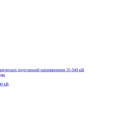
трических подстанций напряжением 35-500 кВ
оды
00 кВ