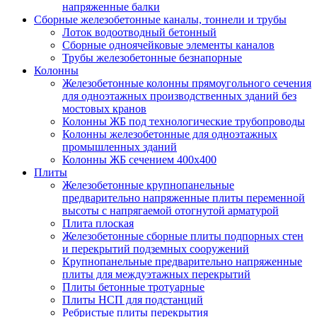
напряженные балки
Сборные железобетонные каналы, тоннели и трубы
Лоток водоотводный бетонный
Сборные одноячейковые элементы каналов
Трубы железобетонные безнапорные
Колонны
Железобетонные колонны прямоугольного сечения
для одноэтажных производственных зданий без
мостовых кранов
Колонны ЖБ под технологические трубопроводы
Колонны железобетонные для одноэтажных
промышленных зданий
Колонны ЖБ сечением 400х400
Плиты
Железобетонные крупнопанельные
предварительно напряженные плиты переменной
высоты с напрягаемой отогнутой арматурой
Плита плоская
Железобетонные сборные плиты подпорных стен
и перекрытий подземных сооружений
Крупнопанельные предварительно напряженные
плиты для междуэтажных перекрытий
Плиты бетонные тротуарные
Плиты НСП для подстанций
Ребристые плиты перекрытия