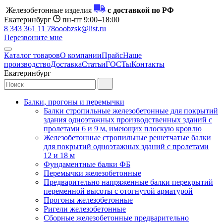
Железобетонные изделия
с доставкой по РФ
Екатеринбург
пн-пт 9:00–18:00
8 343 361 11 78
ooobzsk@list.ru
Перезвоните мне
Каталог товаров
О компании
Прайс
Наше
производство
Доставка
Статьи
ГОСТы
Контакты
Екатеринбург
Балки, прогоны и перемычки
Балки стропильные железобетонные для покрытий
здания одноэтажных производственных зданий с
пролетами 6 и 9 м, имеющих плоскую кровлю
Железобетонные стропильные решетчатые балки
для покрытий одноэтажных зданий с пролетами
12 и 18 м
Фундаментные балки ФБ
Перемычки железобетонные
Предварительно напряженные балки перекрытий
переменной высоты с отогнутой арматурой
Прогоны железобетонные
Ригели железобетонные
Сборные железобетонные предварительно