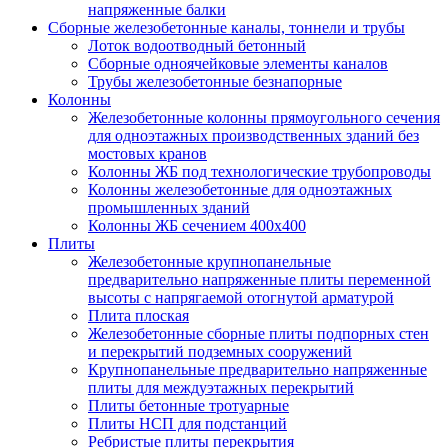
напряженные балки
Сборные железобетонные каналы, тоннели и трубы
Лоток водоотводный бетонный
Сборные одноячейковые элементы каналов
Трубы железобетонные безнапорные
Колонны
Железобетонные колонны прямоугольного сечения
для одноэтажных производственных зданий без
мостовых кранов
Колонны ЖБ под технологические трубопроводы
Колонны железобетонные для одноэтажных
промышленных зданий
Колонны ЖБ сечением 400х400
Плиты
Железобетонные крупнопанельные
предварительно напряженные плиты переменной
высоты с напрягаемой отогнутой арматурой
Плита плоская
Железобетонные сборные плиты подпорных стен
и перекрытий подземных сооружений
Крупнопанельные предварительно напряженные
плиты для междуэтажных перекрытий
Плиты бетонные тротуарные
Плиты НСП для подстанций
Ребристые плиты перекрытия