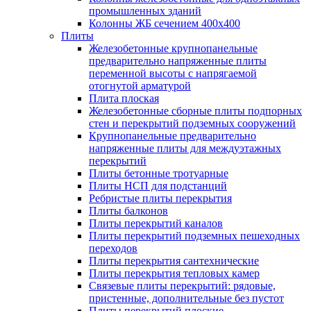
промышленных зданий
Колонны ЖБ сечением 400х400
Плиты
Железобетонные крупнопанельные
предварительно напряженные плиты
переменной высоты с напрягаемой
отогнутой арматурой
Плита плоская
Железобетонные сборные плиты подпорных
стен и перекрытий подземных сооружений
Крупнопанельные предварительно
напряженные плиты для междуэтажных
перекрытий
Плиты бетонные тротуарные
Плиты НСП для подстанций
Ребристые плиты перекрытия
Плиты балконов
Плиты перекрытий каналов
Плиты перекрытий подземных пешеходных
переходов
Плиты перекрытия сантехнические
Плиты перекрытия тепловых камер
Связевые плиты перекрытий: рядовые,
пристенные, дополнительные без пустот
Плиты перекрытий плоские