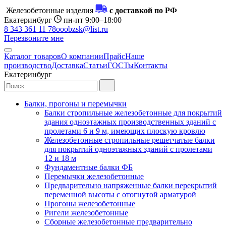
Железобетонные изделия
с доставкой по РФ
Екатеринбург
пн-пт 9:00–18:00
8 343 361 11 78
ooobzsk@list.ru
Перезвоните мне
Каталог товаров
О компании
Прайс
Наше
производство
Доставка
Статьи
ГОСТы
Контакты
Екатеринбург
Балки, прогоны и перемычки
Балки стропильные железобетонные для покрытий
здания одноэтажных производственных зданий с
пролетами 6 и 9 м, имеющих плоскую кровлю
Железобетонные стропильные решетчатые балки
для покрытий одноэтажных зданий с пролетами
12 и 18 м
Фундаментные балки ФБ
Перемычки железобетонные
Предварительно напряженные балки перекрытий
переменной высоты с отогнутой арматурой
Прогоны железобетонные
Ригели железобетонные
Сборные железобетонные предварительно