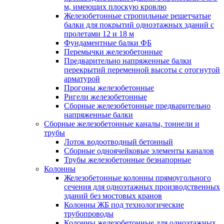
м, имеющих плоскую кровлю
Железобетонные стропильные решетчатые
балки для покрытий одноэтажных зданий с
пролетами 12 и 18 м
Фундаментные балки ФБ
Перемычки железобетонные
Предварительно напряженные балки
перекрытий переменной высоты с отогнутой
арматурой
Прогоны железобетонные
Ригели железобетонные
Сборные железобетонные предварительно
напряженные балки
Сборные железобетонные каналы, тоннели и
трубы
Лоток водоотводный бетонный
Сборные одноячейковые элементы каналов
Трубы железобетонные безнапорные
Колонны
Железобетонные колонны прямоугольного
сечения для одноэтажных производственных
зданий без мостовых кранов
Колонны ЖБ под технологические
трубопроводы
Колонны железобетонные для одноэтажных