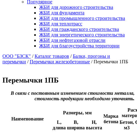
Популярное
ЖБИ для дорожного строительства
ЖБИ для фундамента
ЖБИ для промышленного строительства
ЖБИ для теплотрасс
ЖБИ для гражданского строительства
ЖБИ для энергетического строительства
ЖБИ для нефтегазовой отрасли
ЖБИ для благоустройства территории
ООО "БЗСК"
/
Каталог товаров
/
Балки, прогоны и
перемычки
/
Перемычки железобетонные
/
Перемычки 1ПБ
Перемычки 1ПБ
В связи с постоянным изменением стоимости металла,
стоимость продукции необходимо уточнять.
Рас
Размеры, мм
матер
Марка
Наименование
бетона
L,
B,
H,
Бетон,
длина
ширина
высота
м3