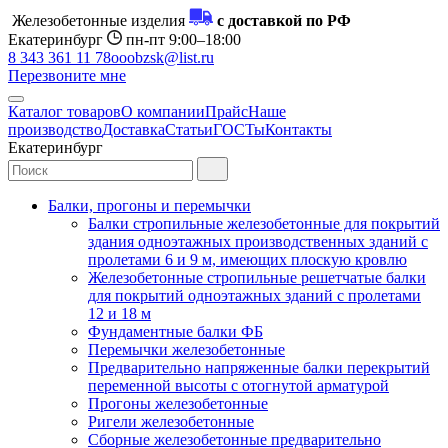
Железобетонные изделия
с доставкой по РФ
Екатеринбург
пн-пт 9:00–18:00
8 343 361 11 78
ooobzsk@list.ru
Перезвоните мне
Каталог товаров
О компании
Прайс
Наше
производство
Доставка
Статьи
ГОСТы
Контакты
Екатеринбург
Балки, прогоны и перемычки
Балки стропильные железобетонные для покрытий
здания одноэтажных производственных зданий с
пролетами 6 и 9 м, имеющих плоскую кровлю
Железобетонные стропильные решетчатые балки
для покрытий одноэтажных зданий с пролетами
12 и 18 м
Фундаментные балки ФБ
Перемычки железобетонные
Предварительно напряженные балки перекрытий
переменной высоты с отогнутой арматурой
Прогоны железобетонные
Ригели железобетонные
Сборные железобетонные предварительно