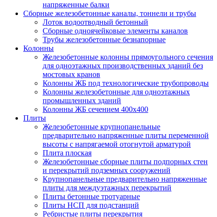
напряженные балки
Сборные железобетонные каналы, тоннели и трубы
Лоток водоотводный бетонный
Сборные одноячейковые элементы каналов
Трубы железобетонные безнапорные
Колонны
Железобетонные колонны прямоугольного сечения
для одноэтажных производственных зданий без
мостовых кранов
Колонны ЖБ под технологические трубопроводы
Колонны железобетонные для одноэтажных
промышленных зданий
Колонны ЖБ сечением 400х400
Плиты
Железобетонные крупнопанельные
предварительно напряженные плиты переменной
высоты с напрягаемой отогнутой арматурой
Плита плоская
Железобетонные сборные плиты подпорных стен
и перекрытий подземных сооружений
Крупнопанельные предварительно напряженные
плиты для междуэтажных перекрытий
Плиты бетонные тротуарные
Плиты НСП для подстанций
Ребристые плиты перекрытия