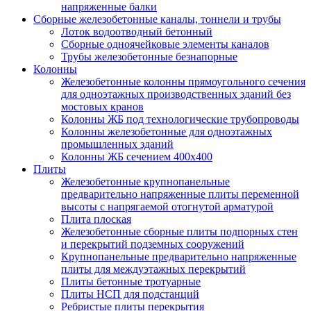
напряженные балки
Сборные железобетонные каналы, тоннели и трубы
Лоток водоотводный бетонный
Сборные одноячейковые элементы каналов
Трубы железобетонные безнапорные
Колонны
Железобетонные колонны прямоугольного сечения
для одноэтажных производственных зданий без
мостовых кранов
Колонны ЖБ под технологические трубопроводы
Колонны железобетонные для одноэтажных
промышленных зданий
Колонны ЖБ сечением 400х400
Плиты
Железобетонные крупнопанельные
предварительно напряженные плиты переменной
высоты с напрягаемой отогнутой арматурой
Плита плоская
Железобетонные сборные плиты подпорных стен
и перекрытий подземных сооружений
Крупнопанельные предварительно напряженные
плиты для междуэтажных перекрытий
Плиты бетонные тротуарные
Плиты НСП для подстанций
Ребристые плиты перекрытия