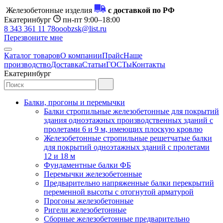
Железобетонные изделия
с доставкой по РФ
Екатеринбург
пн-пт 9:00–18:00
8 343 361 11 78
ooobzsk@list.ru
Перезвоните мне
Каталог товаров
О компании
Прайс
Наше
производство
Доставка
Статьи
ГОСТы
Контакты
Екатеринбург
Балки, прогоны и перемычки
Балки стропильные железобетонные для покрытий
здания одноэтажных производственных зданий с
пролетами 6 и 9 м, имеющих плоскую кровлю
Железобетонные стропильные решетчатые балки
для покрытий одноэтажных зданий с пролетами
12 и 18 м
Фундаментные балки ФБ
Перемычки железобетонные
Предварительно напряженные балки перекрытий
переменной высоты с отогнутой арматурой
Прогоны железобетонные
Ригели железобетонные
Сборные железобетонные предварительно