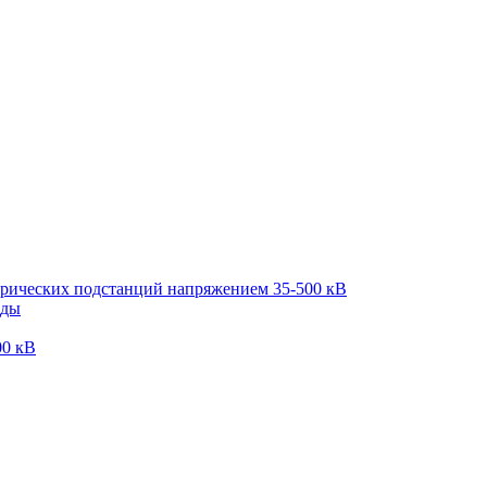
трических подстанций напряжением 35-500 кВ
оды
00 кВ