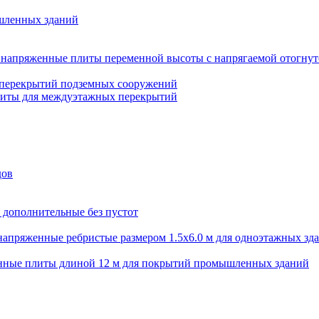
шленных зданий
напряженные плиты переменной высоты с напрягаемой отогнут
 перекрытий подземных сооружений
литы для междуэтажных перекрытий
дов
 дополнительные без пустот
апряженные ребристые размером 1.5х6.0 м для одноэтажных зд
нные плиты длиной 12 м для покрытий промышленных зданий