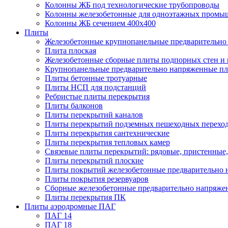
Колонны ЖБ под технологические трубопроводы
Колонны железобетонные для одноэтажных промы
Колонны ЖБ сечением 400х400
Плиты
Железобетонные крупнопанельные предварительно 
Плита плоская
Железобетонные сборные плиты подпорных стен и
Крупнопанельные предварительно напряженные п
Плиты бетонные тротуарные
Плиты НСП для подстанций
Ребристые плиты перекрытия
Плиты балконов
Плиты перекрытий каналов
Плиты перекрытий подземных пешеходных перехо
Плиты перекрытия сантехнические
Плиты перекрытия тепловых камер
Связевые плиты перекрытий: рядовые, пристенные,
Плиты перекрытий плоские
Плиты покрытий железобетонные предварительно н
Плиты покрытия резервуаров
Сборные железобетонные предварительно напряже
Плиты перекрытия ПК
Плиты аэродромные ПАГ
ПАГ 14
ПАГ 18