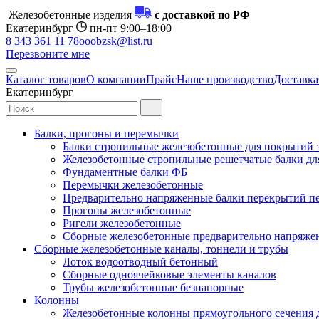
Железобетонные изделия
с доставкой по РФ
Екатеринбург
пн-пт 9:00–18:00
8 343 361 11 78
ooobzsk@list.ru
Перезвоните мне
Каталог товаров
О компании
Прайс
Наше производство
Доставка
Екатеринбург
Балки, прогоны и перемычки
Балки стропильные железобетонные для покрытий 
Железобетонные стропильные решетчатые балки для
Фундаментные балки ФБ
Перемычки железобетонные
Предварительно напряженные балки перекрытий пе
Прогоны железобетонные
Ригели железобетонные
Сборные железобетонные предварительно напряже
Сборные железобетонные каналы, тоннели и трубы
Лоток водоотводный бетонный
Сборные одноячейковые элементы каналов
Трубы железобетонные безнапорные
Колонны
Железобетонные колонны прямоугольного сечения 