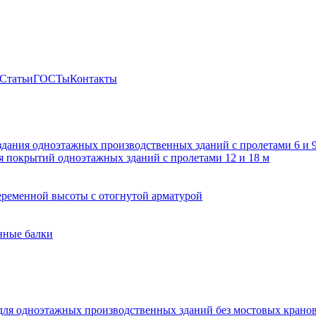
Статьи
ГОСТы
Контакты
здания одноэтажных производственных зданий с пролетами 6 и
 покрытий одноэтажных зданий с пролетами 12 и 18 м
ременной высоты с отогнутой арматурой
нные балки
для одноэтажных производственных зданий без мостовых крано