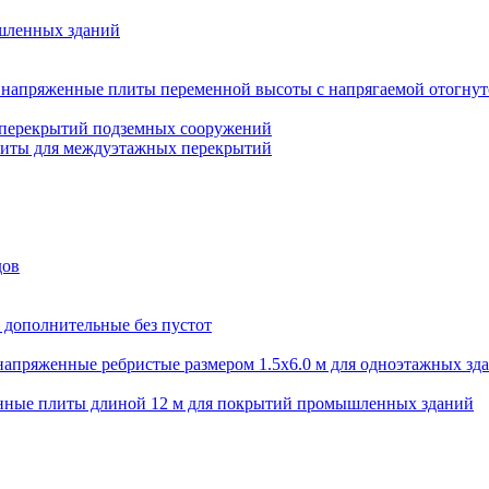
шленных зданий
напряженные плиты переменной высоты с напрягаемой отогнут
 перекрытий подземных сооружений
литы для междуэтажных перекрытий
дов
 дополнительные без пустот
апряженные ребристые размером 1.5х6.0 м для одноэтажных зд
нные плиты длиной 12 м для покрытий промышленных зданий