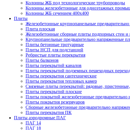
Колонны ЖБ под технологические трубопроводы
Колонны железобетонные для одноэтажных промы
Колонны ЖБ сечением 400х400
Плиты
Железобетонные крупнопанельные предварительно 
Плита плоская
Железобетонные сборные плиты подпорных стен и
Крупнопанельные предварительно напряженные п
Плиты бетонные тротуарные
Плиты НСП для подстанций
Ребристые плиты перекрытия
Плиты балконов
Плиты перекрытий каналов
Плиты перекрытий подземных пешеходных перехо
Плиты перекрытия сантехнические
Плиты перекрытия тепловых камер
Связевые плиты перекрытий: рядовые, пристенные,
Плиты перекрытий плоские
Плиты покрытий железобетонные предварительно н
Плиты покрытия резервуаров
Сборные железобетонные предварительно напряже
Плиты перекрытия ПК
Плиты аэродромные ПАГ
ПАГ 14
ПАГ 18