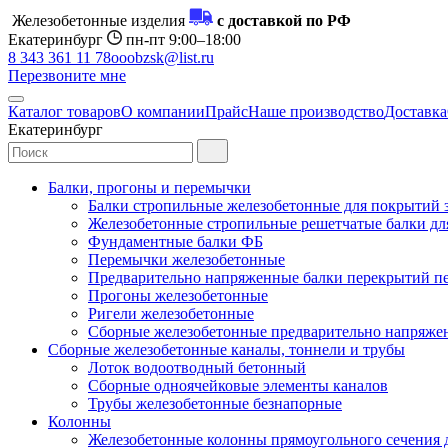
Железобетонные изделия
с доставкой по РФ
Екатеринбург
пн-пт 9:00–18:00
8 343 361 11 78
ooobzsk@list.ru
Перезвоните мне
Каталог товаров
О компании
Прайс
Наше производство
Доставка
Екатеринбург
Балки, прогоны и перемычки
Балки стропильные железобетонные для покрытий 
Железобетонные стропильные решетчатые балки для
Фундаментные балки ФБ
Перемычки железобетонные
Предварительно напряженные балки перекрытий пе
Прогоны железобетонные
Ригели железобетонные
Сборные железобетонные предварительно напряже
Сборные железобетонные каналы, тоннели и трубы
Лоток водоотводный бетонный
Сборные одноячейковые элементы каналов
Трубы железобетонные безнапорные
Колонны
Железобетонные колонны прямоугольного сечения 