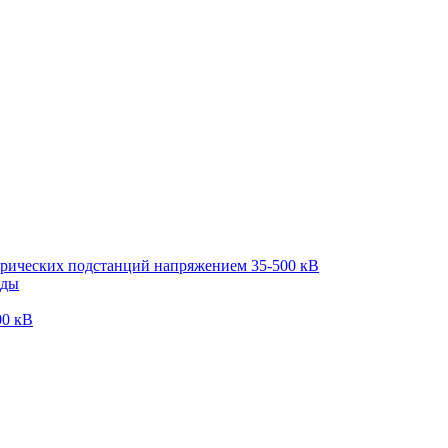
трических подстанций напряжением 35-500 кВ
оды
00 кВ