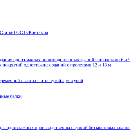
Статьи
ГОСТы
Контакты
здания одноэтажных производственных зданий с пролетами 6 и
 покрытий одноэтажных зданий с пролетами 12 и 18 м
ременной высоты с отогнутой арматурой
нные балки
для одноэтажных производственных зданий без мостовых крано