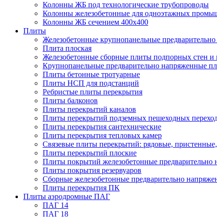
Колонны ЖБ под технологические трубопроводы
Колонны железобетонные для одноэтажных промы
Колонны ЖБ сечением 400х400
Плиты
Железобетонные крупнопанельные предварительно 
Плита плоская
Железобетонные сборные плиты подпорных стен и
Крупнопанельные предварительно напряженные п
Плиты бетонные тротуарные
Плиты НСП для подстанций
Ребристые плиты перекрытия
Плиты балконов
Плиты перекрытий каналов
Плиты перекрытий подземных пешеходных перехо
Плиты перекрытия сантехнические
Плиты перекрытия тепловых камер
Связевые плиты перекрытий: рядовые, пристенные,
Плиты перекрытий плоские
Плиты покрытий железобетонные предварительно н
Плиты покрытия резервуаров
Сборные железобетонные предварительно напряже
Плиты перекрытия ПК
Плиты аэродромные ПАГ
ПАГ 14
ПАГ 18