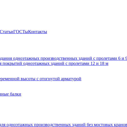
Статьи
ГОСТы
Контакты
здания одноэтажных производственных зданий с пролетами 6 и
 покрытий одноэтажных зданий с пролетами 12 и 18 м
ременной высоты с отогнутой арматурой
нные балки
для одноэтажных производственных зданий без мостовых крано