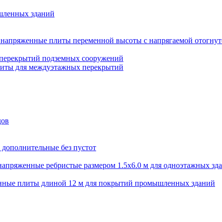
шленных зданий
напряженные плиты переменной высоты с напрягаемой отогнут
 перекрытий подземных сооружений
литы для междуэтажных перекрытий
дов
 дополнительные без пустот
апряженные ребристые размером 1.5х6.0 м для одноэтажных зд
нные плиты длиной 12 м для покрытий промышленных зданий