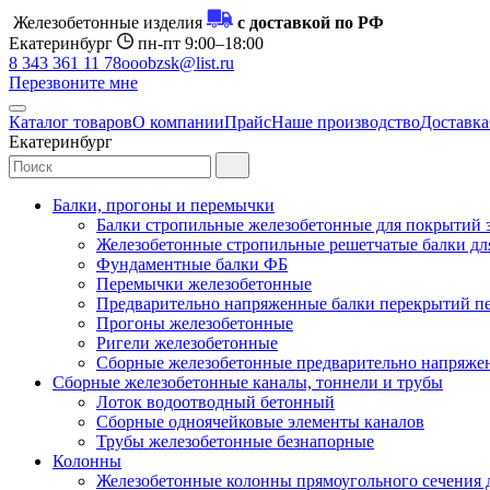
Железобетонные изделия
с доставкой по РФ
Екатеринбург
пн-пт 9:00–18:00
8 343 361 11 78
ooobzsk@list.ru
Перезвоните мне
Каталог товаров
О компании
Прайс
Наше производство
Доставка
Екатеринбург
Балки, прогоны и перемычки
Балки стропильные железобетонные для покрытий 
Железобетонные стропильные решетчатые балки для
Фундаментные балки ФБ
Перемычки железобетонные
Предварительно напряженные балки перекрытий пе
Прогоны железобетонные
Ригели железобетонные
Сборные железобетонные предварительно напряже
Сборные железобетонные каналы, тоннели и трубы
Лоток водоотводный бетонный
Сборные одноячейковые элементы каналов
Трубы железобетонные безнапорные
Колонны
Железобетонные колонны прямоугольного сечения 