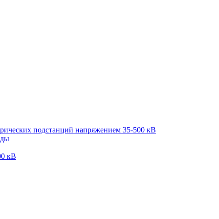
трических подстанций напряжением 35-500 кВ
оды
00 кВ