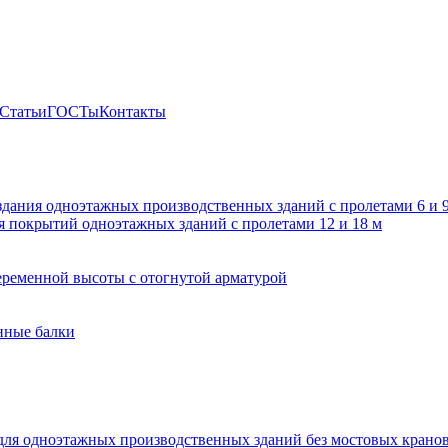
Статьи
ГОСТы
Контакты
здания одноэтажных производственных зданий с пролетами 6 и
 покрытий одноэтажных зданий с пролетами 12 и 18 м
ременной высоты с отогнутой арматурой
нные балки
для одноэтажных производственных зданий без мостовых крано