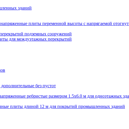
шленных зданий
напряженные плиты переменной высоты с напрягаемой отогнут
 перекрытий подземных сооружений
литы для междуэтажных перекрытий
дов
 дополнительные без пустот
апряженные ребристые размером 1.5х6.0 м для одноэтажных зд
нные плиты длиной 12 м для покрытий промышленных зданий