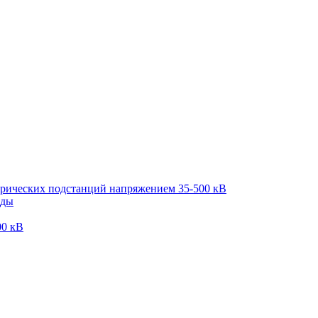
трических подстанций напряжением 35-500 кВ
оды
00 кВ