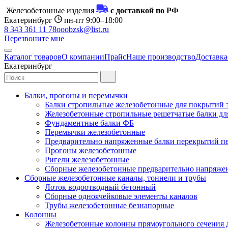
Железобетонные изделия
с доставкой по РФ
Екатеринбург
пн-пт 9:00–18:00
8 343 361 11 78
ooobzsk@list.ru
Перезвоните мне
Каталог товаров
О компании
Прайс
Наше производство
Доставка
Екатеринбург
Балки, прогоны и перемычки
Балки стропильные железобетонные для покрытий 
Железобетонные стропильные решетчатые балки для
Фундаментные балки ФБ
Перемычки железобетонные
Предварительно напряженные балки перекрытий пе
Прогоны железобетонные
Ригели железобетонные
Сборные железобетонные предварительно напряже
Сборные железобетонные каналы, тоннели и трубы
Лоток водоотводный бетонный
Сборные одноячейковые элементы каналов
Трубы железобетонные безнапорные
Колонны
Железобетонные колонны прямоугольного сечения 