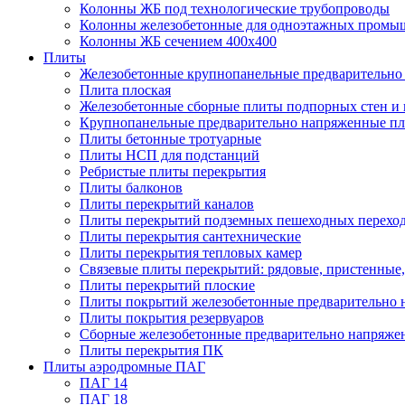
Колонны ЖБ под технологические трубопроводы
Колонны железобетонные для одноэтажных промы
Колонны ЖБ сечением 400х400
Плиты
Железобетонные крупнопанельные предварительно 
Плита плоская
Железобетонные сборные плиты подпорных стен и
Крупнопанельные предварительно напряженные п
Плиты бетонные тротуарные
Плиты НСП для подстанций
Ребристые плиты перекрытия
Плиты балконов
Плиты перекрытий каналов
Плиты перекрытий подземных пешеходных перехо
Плиты перекрытия сантехнические
Плиты перекрытия тепловых камер
Связевые плиты перекрытий: рядовые, пристенные,
Плиты перекрытий плоские
Плиты покрытий железобетонные предварительно н
Плиты покрытия резервуаров
Сборные железобетонные предварительно напряже
Плиты перекрытия ПК
Плиты аэродромные ПАГ
ПАГ 14
ПАГ 18