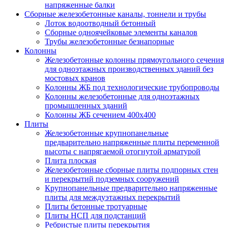
напряженные балки
Сборные железобетонные каналы, тоннели и трубы
Лоток водоотводный бетонный
Сборные одноячейковые элементы каналов
Трубы железобетонные безнапорные
Колонны
Железобетонные колонны прямоугольного сечения
для одноэтажных производственных зданий без
мостовых кранов
Колонны ЖБ под технологические трубопроводы
Колонны железобетонные для одноэтажных
промышленных зданий
Колонны ЖБ сечением 400х400
Плиты
Железобетонные крупнопанельные
предварительно напряженные плиты переменной
высоты с напрягаемой отогнутой арматурой
Плита плоская
Железобетонные сборные плиты подпорных стен
и перекрытий подземных сооружений
Крупнопанельные предварительно напряженные
плиты для междуэтажных перекрытий
Плиты бетонные тротуарные
Плиты НСП для подстанций
Ребристые плиты перекрытия