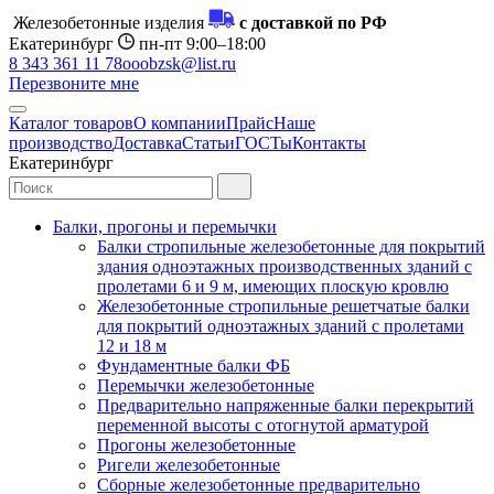
Железобетонные изделия
с доставкой по РФ
Екатеринбург
пн-пт 9:00–18:00
8 343 361 11 78
ooobzsk@list.ru
Перезвоните мне
Каталог товаров
О компании
Прайс
Наше
производство
Доставка
Статьи
ГОСТы
Контакты
Екатеринбург
Балки, прогоны и перемычки
Балки стропильные железобетонные для покрытий
здания одноэтажных производственных зданий с
пролетами 6 и 9 м, имеющих плоскую кровлю
Железобетонные стропильные решетчатые балки
для покрытий одноэтажных зданий с пролетами
12 и 18 м
Фундаментные балки ФБ
Перемычки железобетонные
Предварительно напряженные балки перекрытий
переменной высоты с отогнутой арматурой
Прогоны железобетонные
Ригели железобетонные
Сборные железобетонные предварительно