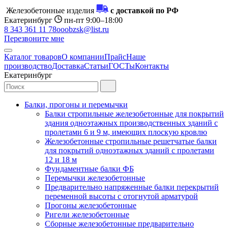
Железобетонные изделия
с доставкой по РФ
Екатеринбург
пн-пт 9:00–18:00
8 343 361 11 78
ooobzsk@list.ru
Перезвоните мне
Каталог товаров
О компании
Прайс
Наше
производство
Доставка
Статьи
ГОСТы
Контакты
Екатеринбург
Балки, прогоны и перемычки
Балки стропильные железобетонные для покрытий
здания одноэтажных производственных зданий с
пролетами 6 и 9 м, имеющих плоскую кровлю
Железобетонные стропильные решетчатые балки
для покрытий одноэтажных зданий с пролетами
12 и 18 м
Фундаментные балки ФБ
Перемычки железобетонные
Предварительно напряженные балки перекрытий
переменной высоты с отогнутой арматурой
Прогоны железобетонные
Ригели железобетонные
Сборные железобетонные предварительно