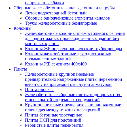
напряженные балки
Сборные железобетонные каналы, тоннели и трубы
Лоток водоотводный бетонный
Сборные одноячейковые элементы каналов
Трубы железобетонные безнапорные
Колонны
Железобетонные колонны прямоугольного сечения
для одноэтажных производственных зданий без
мостовых кранов
Колонны ЖБ под технологические трубопроводы
Колонны железобетонные для одноэтажных
промышленных зданий
Колонны ЖБ сечением 400х400
Плиты
Железобетонные крупнопанельные
предварительно напряженные плиты переменной
высоты с напрягаемой отогнутой арматурой
Плита плоская
Железобетонные сборные плиты подпорных стен
и перекрытий подземных сооружений
Крупнопанельные предварительно напряженные
плиты для междуэтажных перекрытий
Плиты бетонные тротуарные
Плиты НСП для подстанций
Ребристые плиты перекрытия