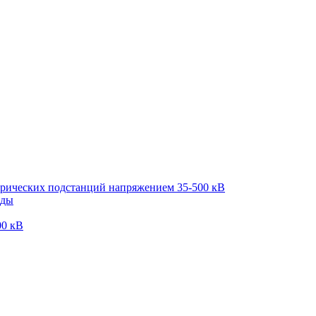
трических подстанций напряжением 35-500 кВ
оды
00 кВ