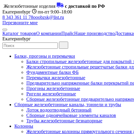
Железобетонные изделия
с доставкой по РФ
Екатеринбург
пн-пт 9:00–18:00
8 343 361 11 78
ooobzsk@list.ru
Перезвоните мне
Каталог товаров
О компании
Прайс
Наше производство
Доставка
Екатеринбург
Балки, прогоны и перемычки
Балки стропильные железобетонные для покрытий 
Железобетонные стропильные решетчатые балки для
Фундаментные балки ФБ
Перемычки железобетонные
Предварительно напряженные балки перекрытий пе
Прогоны железобетонные
Ригели железобетонные
Сборные железобетонные предварительно напряже
Сборные железобетонные каналы, тоннели и трубы
Лоток водоотводный бетонный
Сборные одноячейковые элементы каналов
Трубы железобетонные безнапорные
Колонны
Железобетонные колонны прямоугольного сечения 