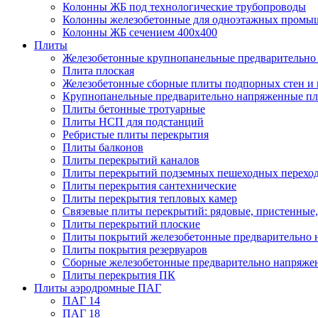
Колонны ЖБ под технологические трубопроводы
Колонны железобетонные для одноэтажных промы
Колонны ЖБ сечением 400х400
Плиты
Железобетонные крупнопанельные предварительно 
Плита плоская
Железобетонные сборные плиты подпорных стен и
Крупнопанельные предварительно напряженные п
Плиты бетонные тротуарные
Плиты НСП для подстанций
Ребристые плиты перекрытия
Плиты балконов
Плиты перекрытий каналов
Плиты перекрытий подземных пешеходных перехо
Плиты перекрытия сантехнические
Плиты перекрытия тепловых камер
Связевые плиты перекрытий: рядовые, пристенные,
Плиты перекрытий плоские
Плиты покрытий железобетонные предварительно н
Плиты покрытия резервуаров
Сборные железобетонные предварительно напряже
Плиты перекрытия ПК
Плиты аэродромные ПАГ
ПАГ 14
ПАГ 18