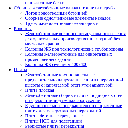
напряженные балки
Сборные железобетонные каналы, тоннели и трубы
Лоток водоотводный бетонный
Сборные одноячейковые элементы каналов
Трубы железобетонные безнапорные
Колонны
Железобетонные колонны прямоугольного сечения
для одноэтажных производственных зданий без
мостовых кранов
Колонны ЖБ под технологические трубопроводы
Колонны железобетонные для одноэтажных
промышленных зданий
Колонны ЖБ сечением 400х400
Плиты
Железобетонные крупнопанельные
предварительно напряженные плиты переменной
высоты с напрягаемой отогнутой арматурой
Плита плоская
Железобетонные сборные плиты подпорных стен
и перекрытий подземных сооружений
Крупнопанельные предварительно напряженные
плиты для междуэтажных перекрытий
Плиты бетонные тротуарные
Плиты НСП для подстанций
Ребристые плиты перекрытия