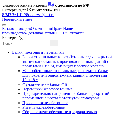
Железобетонные изделия
с доставкой по РФ
Екатеринбург
пн-пт 9:00–18:00
8 343 361 11 78
ooobzsk@list.ru
Перезвоните мне
Каталог товаров
О компании
Прайс
Наше
производство
Доставка
Статьи
ГОСТы
Контакты
Екатеринбург
Балки, прогоны и перемычки
Балки стропильные железобетонные для покрытий
здания одноэтажных производственных зданий с
пролетами 6 и 9 м, имеющих плоскую кровлю
Железобетонные стропильные решетчатые балки
для покрытий одноэтажных зданий с пролетами
12 и 18 м
Фундаментные балки ФБ
Перемычки железобетонные
Предварительно напряженные балки перекрытий
переменной высоты с отогнутой арматурой
Прогоны железобетонные
Ригели железобетонные
Сборные железобетонные предварительно