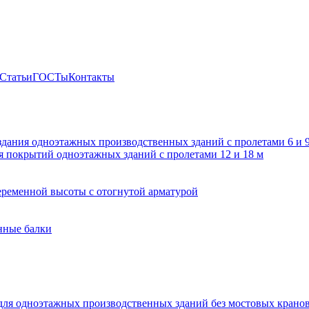
Статьи
ГОСТы
Контакты
здания одноэтажных производственных зданий с пролетами 6 и
 покрытий одноэтажных зданий с пролетами 12 и 18 м
ременной высоты с отогнутой арматурой
нные балки
для одноэтажных производственных зданий без мостовых крано