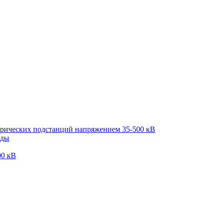
трических подстанций напряжением 35-500 кВ
оды
00 кВ