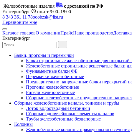
Железобетонные изделия
с доставкой по РФ
Екатеринбург
пн-пт 9:00–18:00
8 343 361 11 78
ooobzsk@list.ru
Перезвоните мне
Каталог товаров
О компании
Прайс
Наше производство
Доставка
Екатеринбург
Балки, прогоны и перемычки
Балки стропильные железобетонные для покрытий 
Железобетонные стропильные решетчатые балки для
Фундаментные балки ФБ
Перемычки железобетонные
Предварительно напряженные балки перекрытий пе
Прогоны железобетонные
Ригели железобетонные
Сборные железобетонные предварительно напряже
Сборные железобетонные каналы, тоннели и трубы
Лоток водоотводный бетонный
Сборные одноячейковые элементы каналов
Трубы железобетонные безнапорные
Колонны
Железобетонные колонны прямоугольного сечения 