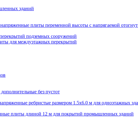
шленных зданий
напряженные плиты переменной высоты с напрягаемой отогнут
 перекрытий подземных сооружений
литы для междуэтажных перекрытий
дов
 дополнительные без пустот
апряженные ребристые размером 1.5х6.0 м для одноэтажных зд
нные плиты длиной 12 м для покрытий промышленных зданий