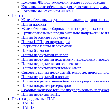
Колонны ЖБ под технологические трубопроводы
Колонны железобетонные для одноэтажных промы
Колонны ЖБ сечением 400х400
Плиты
Железобетонные крупнопанельные предварительно 
Плита плоская
Железобетонные сборные плиты подпорных стен и
Крупнопанельные предварительно напряженные п
Плиты бетонные тротуарные
Плиты НСП для подстанций
Ребристые плиты перекрытия
Плиты балконов
Плиты перекрытий каналов
Плиты перекрытий подземных пешеходных перехо
Плиты перекрытия сантехнические
Плиты перекрытия тепловых камер
Связевые плиты перекрытий: рядовые, пристенные,
Плиты перекрытий плоские
Плиты покрытий железобетонные предварительно н
Плиты покрытия резервуаров
Сборные железобетонные предварительно напряже
Плиты перекрытия ПК
Плиты аэродромные ПАГ
ПАГ 14
ПАГ 18