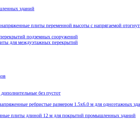
шленных зданий
напряженные плиты переменной высоты с напрягаемой отогнут
 перекрытий подземных сооружений
литы для междуэтажных перекрытий
дов
 дополнительные без пустот
апряженные ребристые размером 1.5х6.0 м для одноэтажных зд
нные плиты длиной 12 м для покрытий промышленных зданий