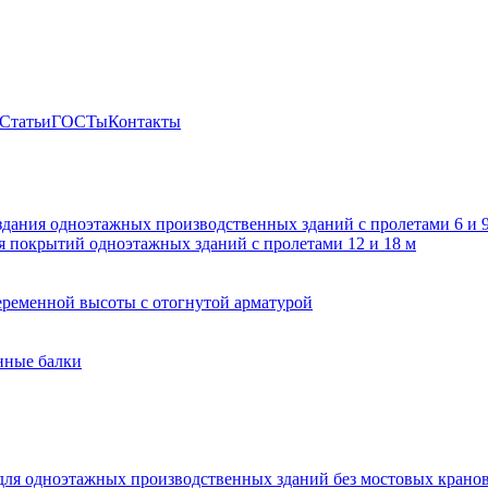
Статьи
ГОСТы
Контакты
здания одноэтажных производственных зданий с пролетами 6 и
 покрытий одноэтажных зданий с пролетами 12 и 18 м
ременной высоты с отогнутой арматурой
нные балки
для одноэтажных производственных зданий без мостовых крано