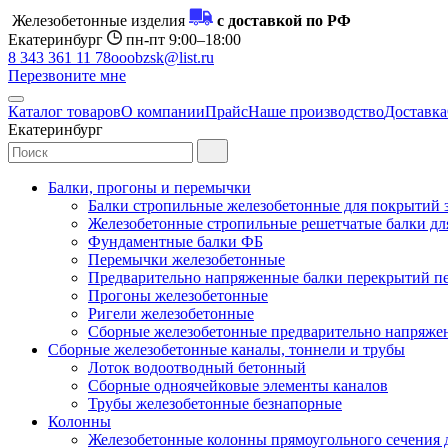
Железобетонные изделия
с доставкой по РФ
Екатеринбург
пн-пт 9:00–18:00
8 343 361 11 78
ooobzsk@list.ru
Перезвоните мне
Каталог товаров
О компании
Прайс
Наше производство
Доставка
Екатеринбург
Балки, прогоны и перемычки
Балки стропильные железобетонные для покрытий 
Железобетонные стропильные решетчатые балки для
Фундаментные балки ФБ
Перемычки железобетонные
Предварительно напряженные балки перекрытий пе
Прогоны железобетонные
Ригели железобетонные
Сборные железобетонные предварительно напряже
Сборные железобетонные каналы, тоннели и трубы
Лоток водоотводный бетонный
Сборные одноячейковые элементы каналов
Трубы железобетонные безнапорные
Колонны
Железобетонные колонны прямоугольного сечения 