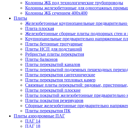
Колонны ЖБ под технологические трубопроводы
Колонны железобетонные для одноэтажных промы
Колонны ЖБ сечением 400х400
Плиты
Железобетонные крупнопанельные предварительно 
Плита плоская
Железобетонные сборные плиты подпорных стен и
Крупнопанельные предварительно напряженные п
Плиты бетонные тротуарные
Плиты НСП для подстанций
Ребристые плиты перекрытия
Плиты балконов
Плиты перекрытий каналов
Плиты перекрытий подземных пешеходных перехо
Плиты перекрытия сантехнические
Плиты перекрытия тепловых камер
Связевые плиты перекрытий: рядовые, пристенные,
Плиты перекрытий плоские
Плиты покрытий железобетонные предварительно н
Плиты покрытия резервуаров
Сборные железобетонные предварительно напряже
Плиты перекрытия ПК
Плиты аэродромные ПАГ
ПАГ 14
ПАГ 18