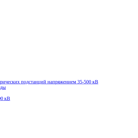
трических подстанций напряжением 35-500 кВ
оды
00 кВ