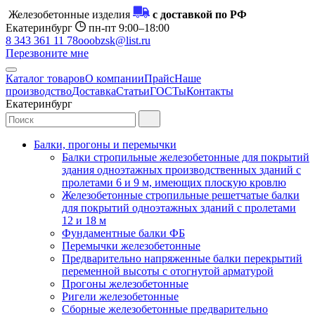
Железобетонные изделия
с доставкой по РФ
Екатеринбург
пн-пт 9:00–18:00
8 343 361 11 78
ooobzsk@list.ru
Перезвоните мне
Каталог товаров
О компании
Прайс
Наше
производство
Доставка
Статьи
ГОСТы
Контакты
Екатеринбург
Балки, прогоны и перемычки
Балки стропильные железобетонные для покрытий
здания одноэтажных производственных зданий с
пролетами 6 и 9 м, имеющих плоскую кровлю
Железобетонные стропильные решетчатые балки
для покрытий одноэтажных зданий с пролетами
12 и 18 м
Фундаментные балки ФБ
Перемычки железобетонные
Предварительно напряженные балки перекрытий
переменной высоты с отогнутой арматурой
Прогоны железобетонные
Ригели железобетонные
Сборные железобетонные предварительно