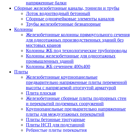
напряженные балки
Сборные железобетонные каналы, тоннели и трубы
Лоток водоотводный бетонный
Сборные одноячейковые элементы каналов
Трубы железобетонные безнапорные
Колонны
Железобетонные колонны прямоугольного сечения
для одноэтажных производственных зданий без
мостовых кранов
Колонны ЖБ под технологические трубопроводы
Колонны железобетонные для одноэтажных
промышленных зданий
Колонны ЖБ сечением 400х400
Плиты
Железобетонные крупнопанельные
предварительно напряженные плиты переменной
высоты с напрягаемой отогнутой арматурой
Плита плоская
Железобетонные сборные плиты подпорных стен
и перекрытий подземных сооружений
Крупнопанельные предварительно напряженные
плиты для междуэтажных перекрытий
Плиты бетонные тротуарные
Плиты НСП для подстанций
Ребристые плиты перекрытия