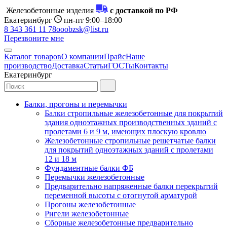
Железобетонные изделия
с доставкой по РФ
Екатеринбург
пн-пт 9:00–18:00
8 343 361 11 78
ooobzsk@list.ru
Перезвоните мне
Каталог товаров
О компании
Прайс
Наше
производство
Доставка
Статьи
ГОСТы
Контакты
Екатеринбург
Балки, прогоны и перемычки
Балки стропильные железобетонные для покрытий
здания одноэтажных производственных зданий с
пролетами 6 и 9 м, имеющих плоскую кровлю
Железобетонные стропильные решетчатые балки
для покрытий одноэтажных зданий с пролетами
12 и 18 м
Фундаментные балки ФБ
Перемычки железобетонные
Предварительно напряженные балки перекрытий
переменной высоты с отогнутой арматурой
Прогоны железобетонные
Ригели железобетонные
Сборные железобетонные предварительно