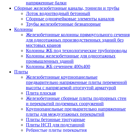
напряженные балки
Сборные железобетонные каналы, тоннели и трубы
Лоток водоотводный бетонный
Сборные одноячейковые элементы каналов
Трубы железобетонные безнапорные
Колонны
Железобетонные колонны прямоугольного сечения
для одноэтажных производственных зданий без
мостовых кранов
Колонны ЖБ под технологические трубопроводы
Колонны железобетонные для одноэтажных
промышленных зданий
Колонны ЖБ сечением 400х400
Плиты
Железобетонные крупнопанельные
предварительно напряженные плиты переменной
высоты с напрягаемой отогнутой арматурой
Плита плоская
Железобетонные сборные плиты подпорных стен
и перекрытий подземных сооружений
Крупнопанельные предварительно напряженные
плиты для междуэтажных перекрытий
Плиты бетонные тротуарные
Плиты НСП для подстанций
Ребристые плиты перекрытия