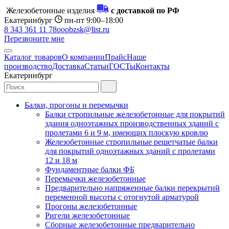
Железобетонные изделия
с доставкой по РФ
Екатеринбург
пн-пт 9:00–18:00
8 343 361 11 78
ooobzsk@list.ru
Перезвоните мне
Каталог товаров
О компании
Прайс
Наше
производство
Доставка
Статьи
ГОСТы
Контакты
Екатеринбург
Балки, прогоны и перемычки
Балки стропильные железобетонные для покрытий
здания одноэтажных производственных зданий с
пролетами 6 и 9 м, имеющих плоскую кровлю
Железобетонные стропильные решетчатые балки
для покрытий одноэтажных зданий с пролетами
12 и 18 м
Фундаментные балки ФБ
Перемычки железобетонные
Предварительно напряженные балки перекрытий
переменной высоты с отогнутой арматурой
Прогоны железобетонные
Ригели железобетонные
Сборные железобетонные предварительно