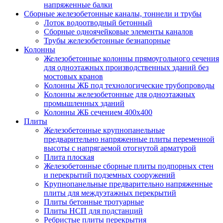
напряженные балки
Сборные железобетонные каналы, тоннели и трубы
Лоток водоотводный бетонный
Сборные одноячейковые элементы каналов
Трубы железобетонные безнапорные
Колонны
Железобетонные колонны прямоугольного сечения
для одноэтажных производственных зданий без
мостовых кранов
Колонны ЖБ под технологические трубопроводы
Колонны железобетонные для одноэтажных
промышленных зданий
Колонны ЖБ сечением 400х400
Плиты
Железобетонные крупнопанельные
предварительно напряженные плиты переменной
высоты с напрягаемой отогнутой арматурой
Плита плоская
Железобетонные сборные плиты подпорных стен
и перекрытий подземных сооружений
Крупнопанельные предварительно напряженные
плиты для междуэтажных перекрытий
Плиты бетонные тротуарные
Плиты НСП для подстанций
Ребристые плиты перекрытия