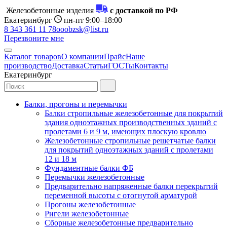
Железобетонные изделия
с доставкой по РФ
Екатеринбург
пн-пт 9:00–18:00
8 343 361 11 78
ooobzsk@list.ru
Перезвоните мне
Каталог товаров
О компании
Прайс
Наше
производство
Доставка
Статьи
ГОСТы
Контакты
Екатеринбург
Балки, прогоны и перемычки
Балки стропильные железобетонные для покрытий
здания одноэтажных производственных зданий с
пролетами 6 и 9 м, имеющих плоскую кровлю
Железобетонные стропильные решетчатые балки
для покрытий одноэтажных зданий с пролетами
12 и 18 м
Фундаментные балки ФБ
Перемычки железобетонные
Предварительно напряженные балки перекрытий
переменной высоты с отогнутой арматурой
Прогоны железобетонные
Ригели железобетонные
Сборные железобетонные предварительно