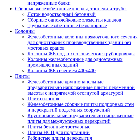
напряженные балки
Сборные железобетонные каналы, тоннели и трубы
Лоток водоотводный бетонный
Сборные одноячейковые элементы каналов
Трубы железобетонные безнапорные
Колонны
Железобетонные колонны прямоугольного сечения
для одноэтажных производственных зданий без
мостовых кранов
Колонны ЖБ под технологические трубопроводы
Колонны железобетонные для одноэтажных
промышленных зданий
Колонны ЖБ сечением 400х400
Плиты
Железобетонные крупнопанельные
предварительно напряженные плиты переменной
высоты с напрягаемой отогнутой арматурой
Плита плоская
Железобетонные сборные плиты подпорных стен
и перекрытий подземных сооружений
Крупнопанельные предварительно напряженные
плиты для междуэтажных перекрытий
Плиты бетонные тротуарные
Плиты НСП для подстанций
Ребристые плиты перекрытия