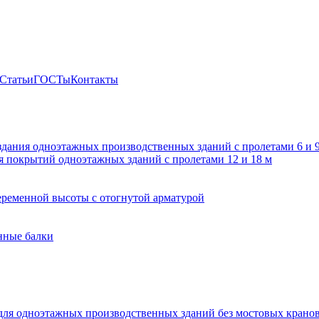
Статьи
ГОСТы
Контакты
здания одноэтажных производственных зданий с пролетами 6 и
 покрытий одноэтажных зданий с пролетами 12 и 18 м
ременной высоты с отогнутой арматурой
нные балки
для одноэтажных производственных зданий без мостовых крано