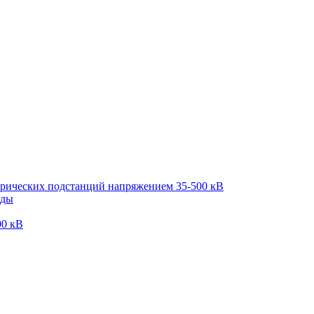
трических подстанций напряжением 35-500 кВ
оды
00 кВ