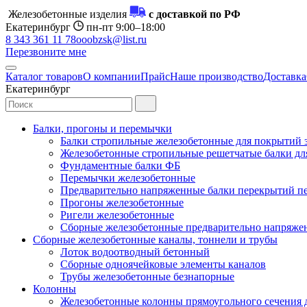
Железобетонные изделия
с доставкой по РФ
Екатеринбург
пн-пт 9:00–18:00
8 343 361 11 78
ooobzsk@list.ru
Перезвоните мне
Каталог товаров
О компании
Прайс
Наше производство
Доставка
Екатеринбург
Балки, прогоны и перемычки
Балки стропильные железобетонные для покрытий 
Железобетонные стропильные решетчатые балки для
Фундаментные балки ФБ
Перемычки железобетонные
Предварительно напряженные балки перекрытий пе
Прогоны железобетонные
Ригели железобетонные
Сборные железобетонные предварительно напряже
Сборные железобетонные каналы, тоннели и трубы
Лоток водоотводный бетонный
Сборные одноячейковые элементы каналов
Трубы железобетонные безнапорные
Колонны
Железобетонные колонны прямоугольного сечения 