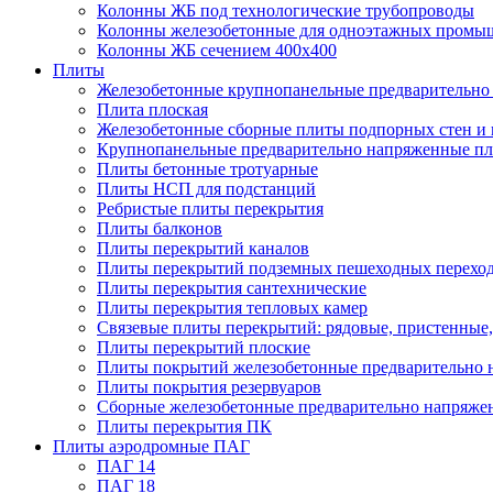
Колонны ЖБ под технологические трубопроводы
Колонны железобетонные для одноэтажных промы
Колонны ЖБ сечением 400х400
Плиты
Железобетонные крупнопанельные предварительно 
Плита плоская
Железобетонные сборные плиты подпорных стен и
Крупнопанельные предварительно напряженные п
Плиты бетонные тротуарные
Плиты НСП для подстанций
Ребристые плиты перекрытия
Плиты балконов
Плиты перекрытий каналов
Плиты перекрытий подземных пешеходных перехо
Плиты перекрытия сантехнические
Плиты перекрытия тепловых камер
Связевые плиты перекрытий: рядовые, пристенные,
Плиты перекрытий плоские
Плиты покрытий железобетонные предварительно н
Плиты покрытия резервуаров
Сборные железобетонные предварительно напряже
Плиты перекрытия ПК
Плиты аэродромные ПАГ
ПАГ 14
ПАГ 18