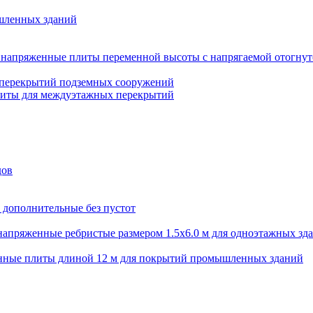
шленных зданий
напряженные плиты переменной высоты с напрягаемой отогнут
 перекрытий подземных сооружений
литы для междуэтажных перекрытий
дов
 дополнительные без пустот
апряженные ребристые размером 1.5х6.0 м для одноэтажных зд
нные плиты длиной 12 м для покрытий промышленных зданий