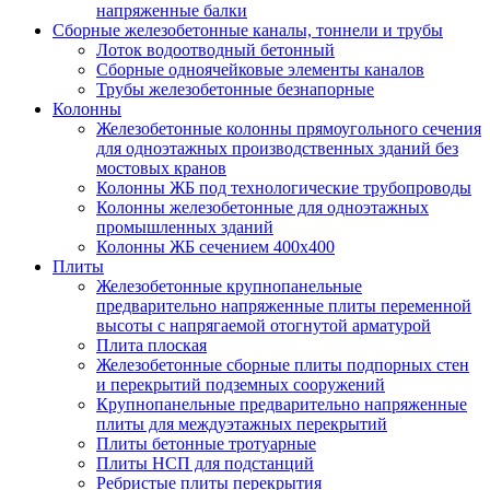
напряженные балки
Сборные железобетонные каналы, тоннели и трубы
Лоток водоотводный бетонный
Сборные одноячейковые элементы каналов
Трубы железобетонные безнапорные
Колонны
Железобетонные колонны прямоугольного сечения
для одноэтажных производственных зданий без
мостовых кранов
Колонны ЖБ под технологические трубопроводы
Колонны железобетонные для одноэтажных
промышленных зданий
Колонны ЖБ сечением 400х400
Плиты
Железобетонные крупнопанельные
предварительно напряженные плиты переменной
высоты с напрягаемой отогнутой арматурой
Плита плоская
Железобетонные сборные плиты подпорных стен
и перекрытий подземных сооружений
Крупнопанельные предварительно напряженные
плиты для междуэтажных перекрытий
Плиты бетонные тротуарные
Плиты НСП для подстанций
Ребристые плиты перекрытия