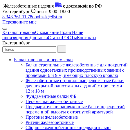
Железобетонные изделия
с доставкой по РФ
Екатеринбург
пн-пт 9:00–18:00
8 343 361 11 78
ooobzsk@list.ru
Перезвоните мне
Каталог товаров
О компании
Прайс
Наше
производство
Доставка
Статьи
ГОСТы
Контакты
Екатеринбург
Балки, прогоны и перемычки
Балки стропильные железобетонные для покрытий
здания одноэтажных производственных зданий с
пролетами 6 и 9 м, имеющих плоскую кровлю
Железобетонные стропильные решетчатые балки
для покрытий одноэтажных зданий с пролетами
12 и 18 м
Фундаментные балки ФБ
Перемычки железобетонные
Предварительно напряженные балки перекрытий
переменной высоты с отогнутой арматурой
Прогоны железобетонные
Ригели железобетонные
Сборные железобетонные предварительно