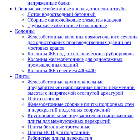
напряженные балки
Сборные железобетонные каналы, тоннели и трубы
Лоток водоотводный бетонный
Сборные одноячейковые элементы каналов
Трубы железобетонные безнапорные
Колонны
Железобетонные колонны прямоугольного сечения
для одноэтажных производственных зданий без
мостовых кранов
Колонны ЖБ под технологические трубопроводы
Колонны железобетонные для одноэтажных
промышленных зданий
Колонны ЖБ сечением 400х400
Плиты
Железобетонные крупнопанельные
предварительно напряженные плиты переменной
высоты с напрягаемой отогнутой арматурой
Плита плоская
Железобетонные сборные плиты подпорных стен
и перекрытий подземных сооружений
Крупнопанельные предварительно напряженные
плиты для междуэтажных перекрытий
Плиты бетонные тротуарные
Плиты НСП для подстанций
Ребристые плиты перекрытия