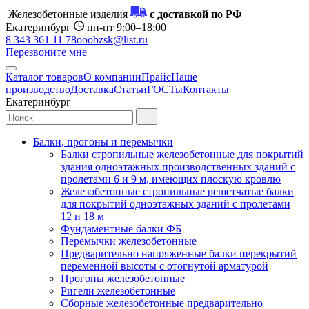
Железобетонные изделия
с доставкой по РФ
Екатеринбург
пн-пт 9:00–18:00
8 343 361 11 78
ooobzsk@list.ru
Перезвоните мне
Каталог товаров
О компании
Прайс
Наше
производство
Доставка
Статьи
ГОСТы
Контакты
Екатеринбург
Балки, прогоны и перемычки
Балки стропильные железобетонные для покрытий
здания одноэтажных производственных зданий с
пролетами 6 и 9 м, имеющих плоскую кровлю
Железобетонные стропильные решетчатые балки
для покрытий одноэтажных зданий с пролетами
12 и 18 м
Фундаментные балки ФБ
Перемычки железобетонные
Предварительно напряженные балки перекрытий
переменной высоты с отогнутой арматурой
Прогоны железобетонные
Ригели железобетонные
Сборные железобетонные предварительно