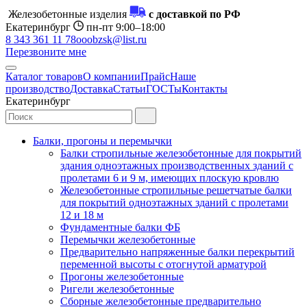
Железобетонные изделия
с доставкой по РФ
Екатеринбург
пн-пт 9:00–18:00
8 343 361 11 78
ooobzsk@list.ru
Перезвоните мне
Каталог товаров
О компании
Прайс
Наше
производство
Доставка
Статьи
ГОСТы
Контакты
Екатеринбург
Балки, прогоны и перемычки
Балки стропильные железобетонные для покрытий
здания одноэтажных производственных зданий с
пролетами 6 и 9 м, имеющих плоскую кровлю
Железобетонные стропильные решетчатые балки
для покрытий одноэтажных зданий с пролетами
12 и 18 м
Фундаментные балки ФБ
Перемычки железобетонные
Предварительно напряженные балки перекрытий
переменной высоты с отогнутой арматурой
Прогоны железобетонные
Ригели железобетонные
Сборные железобетонные предварительно