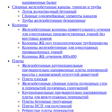
напряженные балки
Сборные железобетонные каналы, тоннели и трубы
Лоток водоотводный бетонный
Сборные одноячейковые элементы каналов
Трубы железобетонные безнапорные
Колонны
Железобетонные колонны прямоугольного сечения
для одноэтажных производственных зданий без
мостовых кранов
Колонны ЖБ под технологические трубопроводы
Колонны железобетонные для одноэтажных
промышленных зданий
Колонны ЖБ сечением 400х400
Плиты
Железобетонные крупнопанельные
предварительно напряженные плиты переменной
высоты с напрягаемой отогнутой арматурой
Плита плоская
Железобетонные сборные плиты подпорных стен
и перекрытий подземных сооружений
Крупнопанельные предварительно напряженные
плиты для междуэтажных перекрытий
Плиты бетонные тротуарные
Плиты НСП для подстанций
Ребристые плиты перекрытия