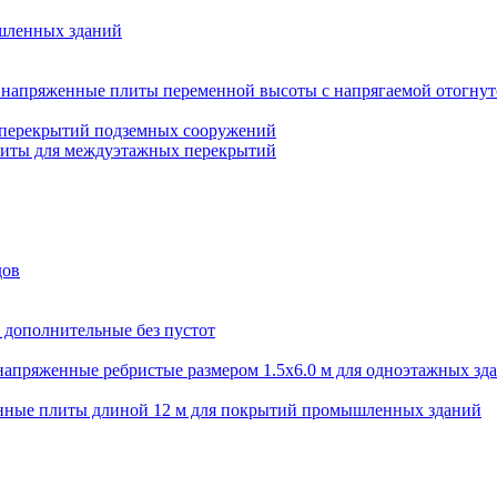
шленных зданий
напряженные плиты переменной высоты с напрягаемой отогнут
 перекрытий подземных сооружений
литы для междуэтажных перекрытий
дов
 дополнительные без пустот
апряженные ребристые размером 1.5х6.0 м для одноэтажных зд
нные плиты длиной 12 м для покрытий промышленных зданий