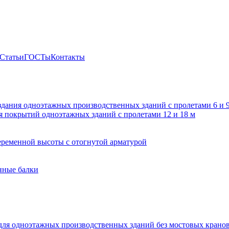
Статьи
ГОСТы
Контакты
здания одноэтажных производственных зданий с пролетами 6 и
 покрытий одноэтажных зданий с пролетами 12 и 18 м
ременной высоты с отогнутой арматурой
нные балки
для одноэтажных производственных зданий без мостовых крано