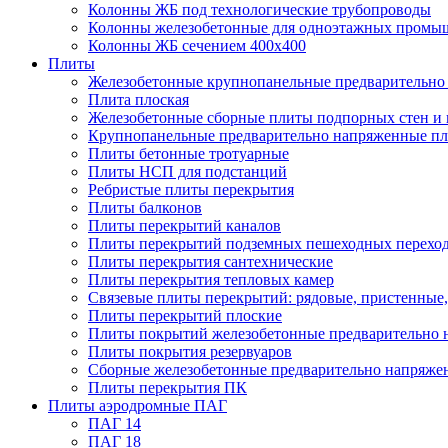
Колонны ЖБ под технологические трубопроводы
Колонны железобетонные для одноэтажных промы
Колонны ЖБ сечением 400х400
Плиты
Железобетонные крупнопанельные предварительно 
Плита плоская
Железобетонные сборные плиты подпорных стен и
Крупнопанельные предварительно напряженные п
Плиты бетонные тротуарные
Плиты НСП для подстанций
Ребристые плиты перекрытия
Плиты балконов
Плиты перекрытий каналов
Плиты перекрытий подземных пешеходных перехо
Плиты перекрытия сантехнические
Плиты перекрытия тепловых камер
Связевые плиты перекрытий: рядовые, пристенные,
Плиты перекрытий плоские
Плиты покрытий железобетонные предварительно н
Плиты покрытия резервуаров
Сборные железобетонные предварительно напряже
Плиты перекрытия ПК
Плиты аэродромные ПАГ
ПАГ 14
ПАГ 18