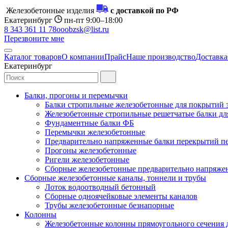
Железобетонные изделия
с доставкой по РФ
Екатеринбург
пн-пт 9:00–18:00
8 343 361 11 78
ooobzsk@list.ru
Перезвоните мне
Каталог товаров
О компании
Прайс
Наше производство
Доставка
Екатеринбург
Балки, прогоны и перемычки
Балки стропильные железобетонные для покрытий 
Железобетонные стропильные решетчатые балки для
Фундаментные балки ФБ
Перемычки железобетонные
Предварительно напряженные балки перекрытий пе
Прогоны железобетонные
Ригели железобетонные
Сборные железобетонные предварительно напряже
Сборные железобетонные каналы, тоннели и трубы
Лоток водоотводный бетонный
Сборные одноячейковые элементы каналов
Трубы железобетонные безнапорные
Колонны
Железобетонные колонны прямоугольного сечения 