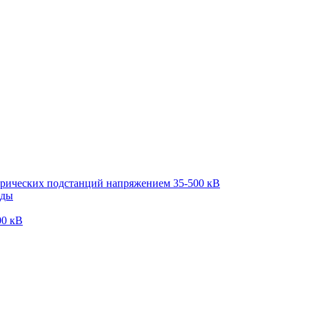
трических подстанций напряжением 35-500 кВ
оды
00 кВ