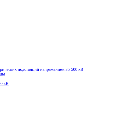
трических подстанций напряжением 35-500 кВ
оды
00 кВ