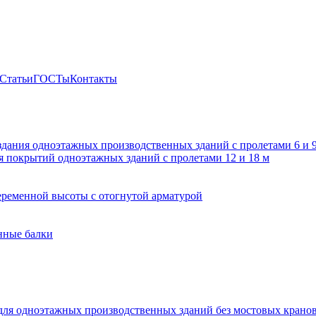
Статьи
ГОСТы
Контакты
здания одноэтажных производственных зданий с пролетами 6 и
 покрытий одноэтажных зданий с пролетами 12 и 18 м
ременной высоты с отогнутой арматурой
нные балки
для одноэтажных производственных зданий без мостовых крано