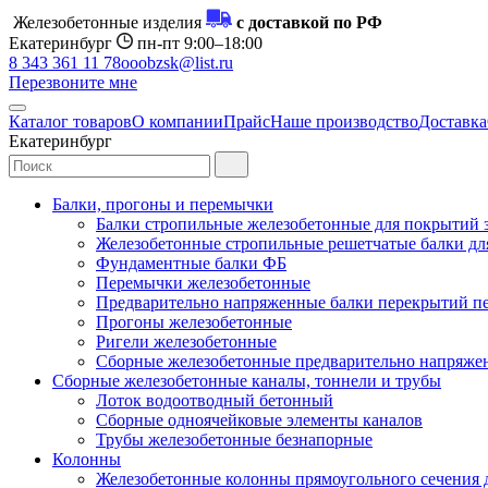
Железобетонные изделия
с доставкой по РФ
Екатеринбург
пн-пт 9:00–18:00
8 343 361 11 78
ooobzsk@list.ru
Перезвоните мне
Каталог товаров
О компании
Прайс
Наше производство
Доставка
Екатеринбург
Балки, прогоны и перемычки
Балки стропильные железобетонные для покрытий 
Железобетонные стропильные решетчатые балки для
Фундаментные балки ФБ
Перемычки железобетонные
Предварительно напряженные балки перекрытий пе
Прогоны железобетонные
Ригели железобетонные
Сборные железобетонные предварительно напряже
Сборные железобетонные каналы, тоннели и трубы
Лоток водоотводный бетонный
Сборные одноячейковые элементы каналов
Трубы железобетонные безнапорные
Колонны
Железобетонные колонны прямоугольного сечения 