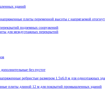
шленных зданий
напряженные плиты переменной высоты с напрягаемой отогнут
 перекрытий подземных сооружений
литы для междуэтажных перекрытий
дов
 дополнительные без пустот
апряженные ребристые размером 1.5х6.0 м для одноэтажных зд
нные плиты длиной 12 м для покрытий промышленных зданий