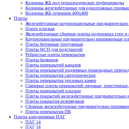
Колонны ЖБ под технологические трубопроводы
Колонны железобетонные для одноэтажных промы
Колонны ЖБ сечением 400х400
Плиты
Железобетонные крупнопанельные предварительно 
Плита плоская
Железобетонные сборные плиты подпорных стен и
Крупнопанельные предварительно напряженные п
Плиты бетонные тротуарные
Плиты НСП для подстанций
Ребристые плиты перекрытия
Плиты балконов
Плиты перекрытий каналов
Плиты перекрытий подземных пешеходных перехо
Плиты перекрытия сантехнические
Плиты перекрытия тепловых камер
Связевые плиты перекрытий: рядовые, пристенные,
Плиты перекрытий плоские
Плиты покрытий железобетонные предварительно н
Плиты покрытия резервуаров
Сборные железобетонные предварительно напряже
Плиты перекрытия ПК
Плиты аэродромные ПАГ
ПАГ 14
ПАГ 18