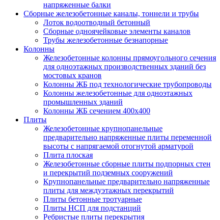
напряженные балки
Сборные железобетонные каналы, тоннели и трубы
Лоток водоотводный бетонный
Сборные одноячейковые элементы каналов
Трубы железобетонные безнапорные
Колонны
Железобетонные колонны прямоугольного сечения
для одноэтажных производственных зданий без
мостовых кранов
Колонны ЖБ под технологические трубопроводы
Колонны железобетонные для одноэтажных
промышленных зданий
Колонны ЖБ сечением 400х400
Плиты
Железобетонные крупнопанельные
предварительно напряженные плиты переменной
высоты с напрягаемой отогнутой арматурой
Плита плоская
Железобетонные сборные плиты подпорных стен
и перекрытий подземных сооружений
Крупнопанельные предварительно напряженные
плиты для междуэтажных перекрытий
Плиты бетонные тротуарные
Плиты НСП для подстанций
Ребристые плиты перекрытия