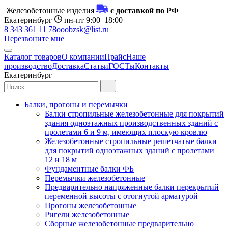
Железобетонные изделия
с доставкой по РФ
Екатеринбург
пн-пт 9:00–18:00
8 343 361 11 78
ooobzsk@list.ru
Перезвоните мне
Каталог товаров
О компании
Прайс
Наше
производство
Доставка
Статьи
ГОСТы
Контакты
Екатеринбург
Балки, прогоны и перемычки
Балки стропильные железобетонные для покрытий
здания одноэтажных производственных зданий с
пролетами 6 и 9 м, имеющих плоскую кровлю
Железобетонные стропильные решетчатые балки
для покрытий одноэтажных зданий с пролетами
12 и 18 м
Фундаментные балки ФБ
Перемычки железобетонные
Предварительно напряженные балки перекрытий
переменной высоты с отогнутой арматурой
Прогоны железобетонные
Ригели железобетонные
Сборные железобетонные предварительно