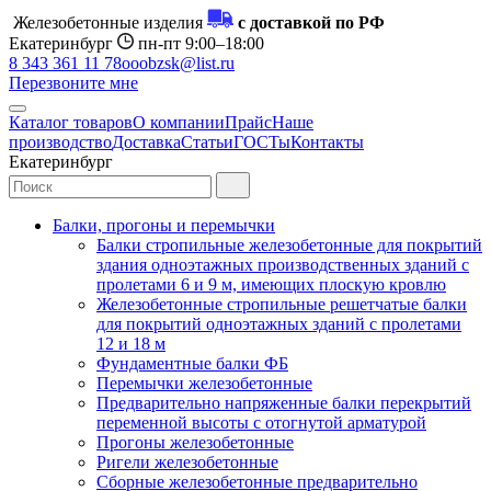
Железобетонные изделия
с доставкой по РФ
Екатеринбург
пн-пт 9:00–18:00
8 343 361 11 78
ooobzsk@list.ru
Перезвоните мне
Каталог товаров
О компании
Прайс
Наше
производство
Доставка
Статьи
ГОСТы
Контакты
Екатеринбург
Балки, прогоны и перемычки
Балки стропильные железобетонные для покрытий
здания одноэтажных производственных зданий с
пролетами 6 и 9 м, имеющих плоскую кровлю
Железобетонные стропильные решетчатые балки
для покрытий одноэтажных зданий с пролетами
12 и 18 м
Фундаментные балки ФБ
Перемычки железобетонные
Предварительно напряженные балки перекрытий
переменной высоты с отогнутой арматурой
Прогоны железобетонные
Ригели железобетонные
Сборные железобетонные предварительно