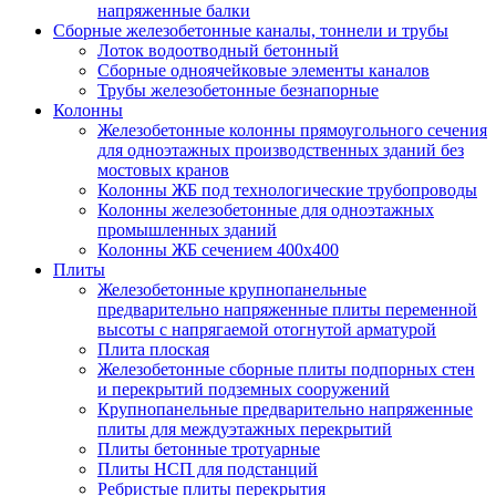
напряженные балки
Сборные железобетонные каналы, тоннели и трубы
Лоток водоотводный бетонный
Сборные одноячейковые элементы каналов
Трубы железобетонные безнапорные
Колонны
Железобетонные колонны прямоугольного сечения
для одноэтажных производственных зданий без
мостовых кранов
Колонны ЖБ под технологические трубопроводы
Колонны железобетонные для одноэтажных
промышленных зданий
Колонны ЖБ сечением 400х400
Плиты
Железобетонные крупнопанельные
предварительно напряженные плиты переменной
высоты с напрягаемой отогнутой арматурой
Плита плоская
Железобетонные сборные плиты подпорных стен
и перекрытий подземных сооружений
Крупнопанельные предварительно напряженные
плиты для междуэтажных перекрытий
Плиты бетонные тротуарные
Плиты НСП для подстанций
Ребристые плиты перекрытия