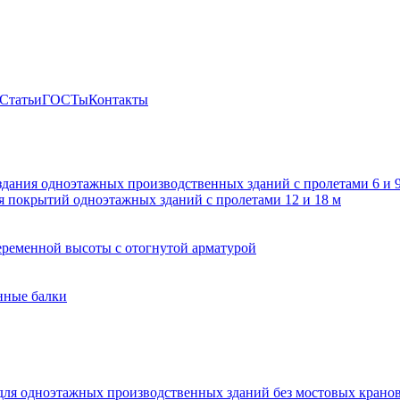
Статьи
ГОСТы
Контакты
здания одноэтажных производственных зданий с пролетами 6 и
 покрытий одноэтажных зданий с пролетами 12 и 18 м
ременной высоты с отогнутой арматурой
нные балки
для одноэтажных производственных зданий без мостовых крано