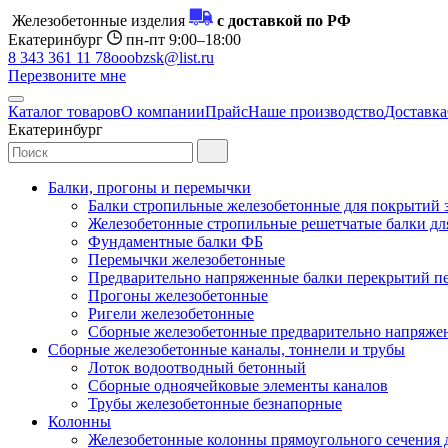
Железобетонные изделия
с доставкой по РФ
Екатеринбург
пн-пт 9:00–18:00
8 343 361 11 78
ooobzsk@list.ru
Перезвоните мне
Каталог товаров
О компании
Прайс
Наше производство
Доставка
Екатеринбург
Балки, прогоны и перемычки
Балки стропильные железобетонные для покрытий 
Железобетонные стропильные решетчатые балки для
Фундаментные балки ФБ
Перемычки железобетонные
Предварительно напряженные балки перекрытий пе
Прогоны железобетонные
Ригели железобетонные
Сборные железобетонные предварительно напряже
Сборные железобетонные каналы, тоннели и трубы
Лоток водоотводный бетонный
Сборные одноячейковые элементы каналов
Трубы железобетонные безнапорные
Колонны
Железобетонные колонны прямоугольного сечения 