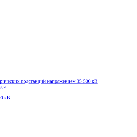
трических подстанций напряжением 35-500 кВ
оды
00 кВ