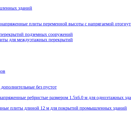
шленных зданий
напряженные плиты переменной высоты с напрягаемой отогнут
 перекрытий подземных сооружений
литы для междуэтажных перекрытий
дов
 дополнительные без пустот
апряженные ребристые размером 1.5х6.0 м для одноэтажных зд
нные плиты длиной 12 м для покрытий промышленных зданий