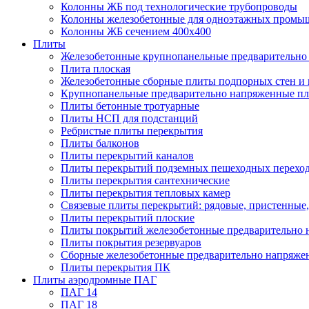
Колонны ЖБ под технологические трубопроводы
Колонны железобетонные для одноэтажных промы
Колонны ЖБ сечением 400х400
Плиты
Железобетонные крупнопанельные предварительно 
Плита плоская
Железобетонные сборные плиты подпорных стен и
Крупнопанельные предварительно напряженные п
Плиты бетонные тротуарные
Плиты НСП для подстанций
Ребристые плиты перекрытия
Плиты балконов
Плиты перекрытий каналов
Плиты перекрытий подземных пешеходных перехо
Плиты перекрытия сантехнические
Плиты перекрытия тепловых камер
Связевые плиты перекрытий: рядовые, пристенные,
Плиты перекрытий плоские
Плиты покрытий железобетонные предварительно н
Плиты покрытия резервуаров
Сборные железобетонные предварительно напряже
Плиты перекрытия ПК
Плиты аэродромные ПАГ
ПАГ 14
ПАГ 18