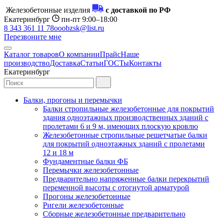
Железобетонные изделия
с доставкой по РФ
Екатеринбург
пн-пт 9:00–18:00
8 343 361 11 78
ooobzsk@list.ru
Перезвоните мне
Каталог товаров
О компании
Прайс
Наше
производство
Доставка
Статьи
ГОСТы
Контакты
Екатеринбург
Балки, прогоны и перемычки
Балки стропильные железобетонные для покрытий
здания одноэтажных производственных зданий с
пролетами 6 и 9 м, имеющих плоскую кровлю
Железобетонные стропильные решетчатые балки
для покрытий одноэтажных зданий с пролетами
12 и 18 м
Фундаментные балки ФБ
Перемычки железобетонные
Предварительно напряженные балки перекрытий
переменной высоты с отогнутой арматурой
Прогоны железобетонные
Ригели железобетонные
Сборные железобетонные предварительно