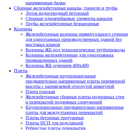
напряженные балки
Сборные железобетонные каналы, тоннели и трубы
Лоток водоотводный бетонный
Сборные одноячейковые элементы каналов
Трубы железобетонные безнапорные
Колонны
Железобетонные колонны прямоугольного сечения
для одноэтажных производственных зданий без
мостовых кранов
Колонны ЖБ под технологические трубопроводы
Колонны железобетонные для одноэтажных
промышленных зданий
Колонны ЖБ сечением 400х400
Плиты
Железобетонные крупнопанельные
предварительно напряженные плиты переменной
высоты с напрягаемой отогнутой арматурой
Плита плоская
Железобетонные сборные плиты подпорных стен
и перекрытий подземных сооружений
Крупнопанельные предварительно напряженные
плиты для междуэтажных перекрытий
Плиты бетонные тротуарные
Плиты НСП для подстанций
Ребристые плиты перекрытия