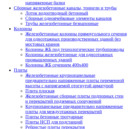
напряженные балки
Сборные железобетонные каналы, тоннели и трубы
Лоток водоотводный бетонный
Сборные одноячейковые элементы каналов
Трубы железобетонные безнапорные
Колонны
Железобетонные колонны прямоугольного сечения
для одноэтажных производственных зданий без
мостовых кранов
Колонны ЖБ под технологические трубопроводы
Колонны железобетонные для одноэтажных
промышленных зданий
Колонны ЖБ сечением 400х400
Плиты
Железобетонные крупнопанельные
предварительно напряженные плиты переменной
высоты с напрягаемой отогнутой арматурой
Плита плоская
Железобетонные сборные плиты подпорных стен
и перекрытий подземных сооружений
Крупнопанельные предварительно напряженные
плиты для междуэтажных перекрытий
Плиты бетонные тротуарные
Плиты НСП для подстанций
Ребристые плиты перекрытия