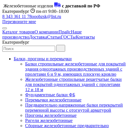
Железобетонные изделия
с доставкой по РФ
Екатеринбург
пн-пт 9:00–18:00
8 343 361 11 78
ooobzsk@list.ru
Перезвоните мне
Каталог товаров
О компании
Прайс
Наше
производство
Доставка
Статьи
ГОСТы
Контакты
Екатеринбург
Балки, прогоны и перемычки
Балки стропильные железобетонные для покрытий
здания одноэтажных производственных зданий с
пролетами 6 и 9 м, имеющих плоскую кровлю
Железобетонные стропильные решетчатые балки
для покрытий одноэтажных зданий с пролетами
12 и 18 м
Фундаментные балки ФБ
Перемычки железобетонные
Предварительно напряженные балки перекрытий
переменной высоты с отогнутой арматурой
Прогоны железобетонные
Ригели железобетонные
Сборные железобетонные предварительно