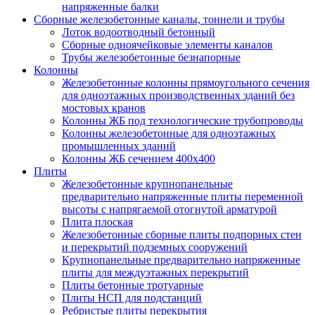
напряженные балки
Сборные железобетонные каналы, тоннели и трубы
Лоток водоотводный бетонный
Сборные одноячейковые элементы каналов
Трубы железобетонные безнапорные
Колонны
Железобетонные колонны прямоугольного сечения
для одноэтажных производственных зданий без
мостовых кранов
Колонны ЖБ под технологические трубопроводы
Колонны железобетонные для одноэтажных
промышленных зданий
Колонны ЖБ сечением 400х400
Плиты
Железобетонные крупнопанельные
предварительно напряженные плиты переменной
высоты с напрягаемой отогнутой арматурой
Плита плоская
Железобетонные сборные плиты подпорных стен
и перекрытий подземных сооружений
Крупнопанельные предварительно напряженные
плиты для междуэтажных перекрытий
Плиты бетонные тротуарные
Плиты НСП для подстанций
Ребристые плиты перекрытия