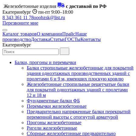
Железобетонные изделия
с доставкой по РФ
Екатеринбург
пн-пт 9:00–18:00
8 343 361 11 78
ooobzsk@list.ru
Перезвоните мне
Каталог товаров
О компании
Прайс
Наше
производство
Доставка
Статьи
ГОСТы
Контакты
Екатеринбург
Балки, прогоны и перемычки
Балки стропильные железобетонные для покрытий
здания одноэтажных производственных зданий с
пролетами 6 и 9 м, имеющих плоскую кровлю
Железобетонные стропильные решетчатые балки
для покрытий одноэтажных зданий с пролетами
12 и 18 м
Фундаментные балки ФБ
Перемычки железобетонные
Предварительно напряженные балки перекрытий
переменной высоты с отогнутой арматурой
Прогоны железобетонные
Ригели железобетонные
Сборные железобетонные предварительно