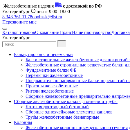
Железобетонные изделия
с доставкой по РФ
Екатеринбург
пн-пт 9:00–18:00
8 343 361 11 78
ooobzsk@list.ru
Перезвоните мне
Каталог товаров
О компании
Прайс
Наше производство
Доставка
Екатеринбург
Балки, прогоны и перемычки
Балки стропильные железобетонные для покрытий 
Железобетонные стропильные решетчатые балки для
Фундаментные балки ФБ
Перемычки железобетонные
Предварительно напряженные балки перекрытий пе
Прогоны железобетонные
Ригели железобетонные
Сборные железобетонные предварительно напряже
Сборные железобетонные каналы, тоннели и трубы
Лоток водоотводный бетонный
Сборные одноячейковые элементы каналов
Трубы железобетонные безнапорные
Колонны
Железобетонные колонны прямоугольного сечения 