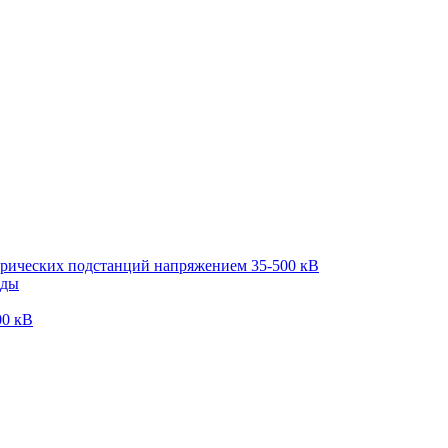
трических подстанций напряжением 35-500 кВ
оды
00 кВ