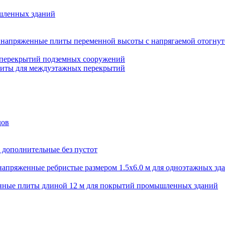
шленных зданий
напряженные плиты переменной высоты с напрягаемой отогнут
 перекрытий подземных сооружений
литы для междуэтажных перекрытий
дов
 дополнительные без пустот
апряженные ребристые размером 1.5х6.0 м для одноэтажных зд
нные плиты длиной 12 м для покрытий промышленных зданий