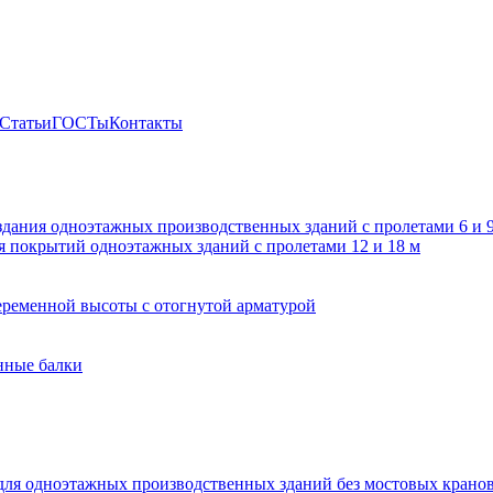
Статьи
ГОСТы
Контакты
здания одноэтажных производственных зданий с пролетами 6 и
 покрытий одноэтажных зданий с пролетами 12 и 18 м
ременной высоты с отогнутой арматурой
нные балки
для одноэтажных производственных зданий без мостовых крано