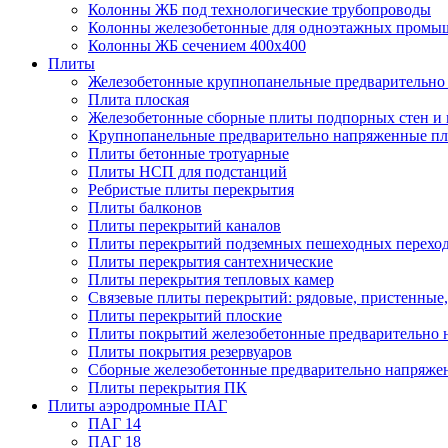
Колонны ЖБ под технологические трубопроводы
Колонны железобетонные для одноэтажных промы
Колонны ЖБ сечением 400х400
Плиты
Железобетонные крупнопанельные предварительно 
Плита плоская
Железобетонные сборные плиты подпорных стен и
Крупнопанельные предварительно напряженные п
Плиты бетонные тротуарные
Плиты НСП для подстанций
Ребристые плиты перекрытия
Плиты балконов
Плиты перекрытий каналов
Плиты перекрытий подземных пешеходных перехо
Плиты перекрытия сантехнические
Плиты перекрытия тепловых камер
Связевые плиты перекрытий: рядовые, пристенные,
Плиты перекрытий плоские
Плиты покрытий железобетонные предварительно н
Плиты покрытия резервуаров
Сборные железобетонные предварительно напряже
Плиты перекрытия ПК
Плиты аэродромные ПАГ
ПАГ 14
ПАГ 18