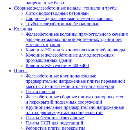
напряженные балки
Сборные железобетонные каналы, тоннели и трубы
Лоток водоотводный бетонный
Сборные одноячейковые элементы каналов
Трубы железобетонные безнапорные
Колонны
Железобетонные колонны прямоугольного сечения
для одноэтажных производственных зданий без
мостовых кранов
Колонны ЖБ под технологические трубопроводы
Колонны железобетонные для одноэтажных
промышленных зданий
Колонны ЖБ сечением 400х400
Плиты
Железобетонные крупнопанельные
предварительно напряженные плиты переменной
высоты с напрягаемой отогнутой арматурой
Плита плоская
Железобетонные сборные плиты подпорных стен
и перекрытий подземных сооружений
Крупнопанельные предварительно напряженные
плиты для междуэтажных перекрытий
Плиты бетонные тротуарные
Плиты НСП для подстанций
Ребристые плиты перекрытия