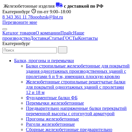
Железобетонные изделия
с доставкой по РФ
Екатеринбург
пн-пт 9:00–18:00
8 343 361 11 78
ooobzsk@list.ru
Перезвоните мне
Каталог товаров
О компании
Прайс
Наше
производство
Доставка
Статьи
ГОСТы
Контакты
Екатеринбург
Балки, прогоны и перемычки
Балки стропильные железобетонные для покрытий
здания одноэтажных производственных зданий с
пролетами 6 и 9 м, имеющих плоскую кровлю
Железобетонные стропильные решетчатые балки
для покрытий одноэтажных зданий с пролетами
12 и 18 м
Фундаментные балки ФБ
Перемычки железобетонные
Предварительно напряженные балки перекрытий
переменной высоты с отогнутой арматурой
Прогоны железобетонные
Ригели железобетонные
Сборные железобетонные предварительно