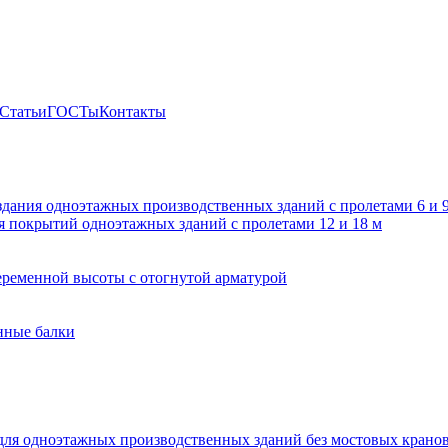
Статьи
ГОСТы
Контакты
здания одноэтажных производственных зданий с пролетами 6 и
 покрытий одноэтажных зданий с пролетами 12 и 18 м
ременной высоты с отогнутой арматурой
нные балки
для одноэтажных производственных зданий без мостовых крано