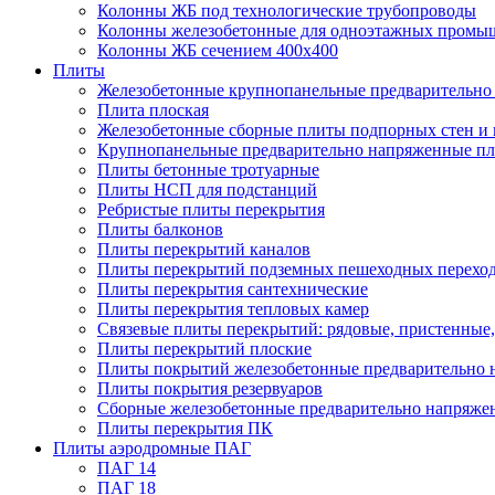
Колонны ЖБ под технологические трубопроводы
Колонны железобетонные для одноэтажных промы
Колонны ЖБ сечением 400х400
Плиты
Железобетонные крупнопанельные предварительно 
Плита плоская
Железобетонные сборные плиты подпорных стен и
Крупнопанельные предварительно напряженные п
Плиты бетонные тротуарные
Плиты НСП для подстанций
Ребристые плиты перекрытия
Плиты балконов
Плиты перекрытий каналов
Плиты перекрытий подземных пешеходных перехо
Плиты перекрытия сантехнические
Плиты перекрытия тепловых камер
Связевые плиты перекрытий: рядовые, пристенные,
Плиты перекрытий плоские
Плиты покрытий железобетонные предварительно н
Плиты покрытия резервуаров
Сборные железобетонные предварительно напряже
Плиты перекрытия ПК
Плиты аэродромные ПАГ
ПАГ 14
ПАГ 18