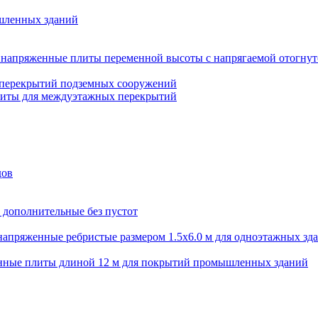
шленных зданий
напряженные плиты переменной высоты с напрягаемой отогнут
 перекрытий подземных сооружений
литы для междуэтажных перекрытий
дов
 дополнительные без пустот
апряженные ребристые размером 1.5х6.0 м для одноэтажных зд
нные плиты длиной 12 м для покрытий промышленных зданий