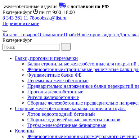
Железобетонные изделия
с доставкой по РФ
Екатеринбург
пн-пт 9:00–18:00
8 343 361 11 78
ooobzsk@list.ru
Перезвоните мне
Каталог товаров
О компании
Прайс
Наше производство
Доставка
Екатеринбург
Балки, прогоны и перемычки
Балки стропильные железобетонные для покрытий 
Железобетонные стропильные решетчатые балки для
Фундаментные балки ФБ
Перемычки железобетонные
Предварительно напряженные балки перекрытий пе
Прогоны железобетонные
Ригели железобетонные
Сборные железобетонные предварительно напряже
Сборные железобетонные каналы, тоннели и трубы
Лоток водоотводный бетонный
Сборные одноячейковые элементы каналов
Трубы железобетонные безнапорные
Колонны
Железобетонные колонны прямоугольного сечения 