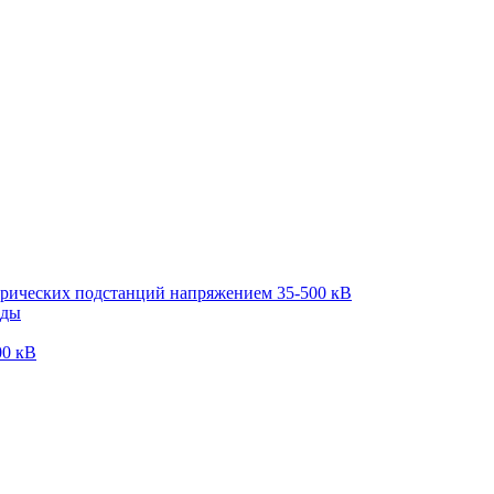
трических подстанций напряжением 35-500 кВ
оды
00 кВ