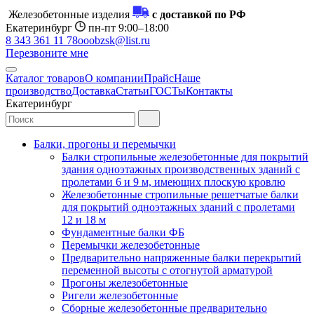
Железобетонные изделия
с доставкой по РФ
Екатеринбург
пн-пт 9:00–18:00
8 343 361 11 78
ooobzsk@list.ru
Перезвоните мне
Каталог товаров
О компании
Прайс
Наше
производство
Доставка
Статьи
ГОСТы
Контакты
Екатеринбург
Балки, прогоны и перемычки
Балки стропильные железобетонные для покрытий
здания одноэтажных производственных зданий с
пролетами 6 и 9 м, имеющих плоскую кровлю
Железобетонные стропильные решетчатые балки
для покрытий одноэтажных зданий с пролетами
12 и 18 м
Фундаментные балки ФБ
Перемычки железобетонные
Предварительно напряженные балки перекрытий
переменной высоты с отогнутой арматурой
Прогоны железобетонные
Ригели железобетонные
Сборные железобетонные предварительно