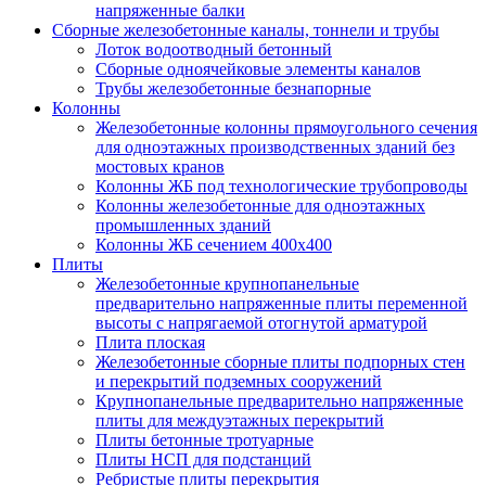
напряженные балки
Сборные железобетонные каналы, тоннели и трубы
Лоток водоотводный бетонный
Сборные одноячейковые элементы каналов
Трубы железобетонные безнапорные
Колонны
Железобетонные колонны прямоугольного сечения
для одноэтажных производственных зданий без
мостовых кранов
Колонны ЖБ под технологические трубопроводы
Колонны железобетонные для одноэтажных
промышленных зданий
Колонны ЖБ сечением 400х400
Плиты
Железобетонные крупнопанельные
предварительно напряженные плиты переменной
высоты с напрягаемой отогнутой арматурой
Плита плоская
Железобетонные сборные плиты подпорных стен
и перекрытий подземных сооружений
Крупнопанельные предварительно напряженные
плиты для междуэтажных перекрытий
Плиты бетонные тротуарные
Плиты НСП для подстанций
Ребристые плиты перекрытия