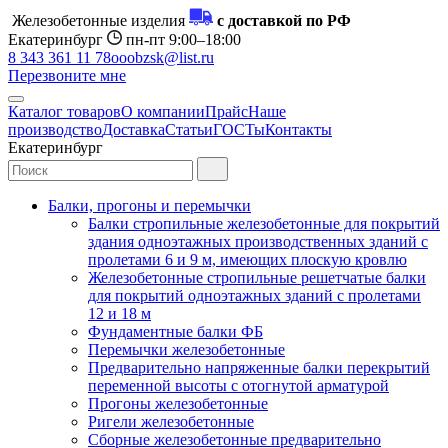
Железобетонные изделия
с доставкой по РФ
Екатеринбург
пн-пт 9:00–18:00
8 343 361 11 78
ooobzsk@list.ru
Перезвоните мне
Каталог товаров
О компании
Прайс
Наше
производство
Доставка
Статьи
ГОСТы
Контакты
Екатеринбург
Балки, прогоны и перемычки
Балки стропильные железобетонные для покрытий
здания одноэтажных производственных зданий с
пролетами 6 и 9 м, имеющих плоскую кровлю
Железобетонные стропильные решетчатые балки
для покрытий одноэтажных зданий с пролетами
12 и 18 м
Фундаментные балки ФБ
Перемычки железобетонные
Предварительно напряженные балки перекрытий
переменной высоты с отогнутой арматурой
Прогоны железобетонные
Ригели железобетонные
Сборные железобетонные предварительно