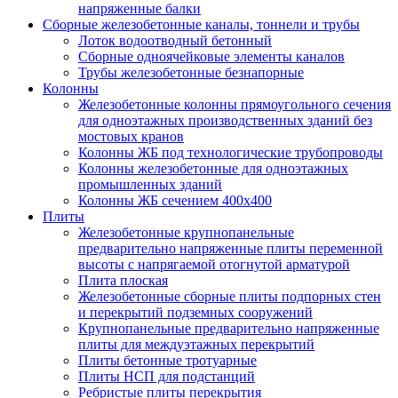
напряженные балки
Сборные железобетонные каналы, тоннели и трубы
Лоток водоотводный бетонный
Сборные одноячейковые элементы каналов
Трубы железобетонные безнапорные
Колонны
Железобетонные колонны прямоугольного сечения
для одноэтажных производственных зданий без
мостовых кранов
Колонны ЖБ под технологические трубопроводы
Колонны железобетонные для одноэтажных
промышленных зданий
Колонны ЖБ сечением 400х400
Плиты
Железобетонные крупнопанельные
предварительно напряженные плиты переменной
высоты с напрягаемой отогнутой арматурой
Плита плоская
Железобетонные сборные плиты подпорных стен
и перекрытий подземных сооружений
Крупнопанельные предварительно напряженные
плиты для междуэтажных перекрытий
Плиты бетонные тротуарные
Плиты НСП для подстанций
Ребристые плиты перекрытия