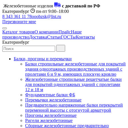
Железобетонные изделия
с доставкой по РФ
Екатеринбург
пн-пт 9:00–18:00
8 343 361 11 78
ooobzsk@list.ru
Перезвоните мне
Каталог товаров
О компании
Прайс
Наше
производство
Доставка
Статьи
ГОСТы
Контакты
Екатеринбург
Балки, прогоны и перемычки
Балки стропильные железобетонные для покрытий
здания одноэтажных производственных зданий с
пролетами 6 и 9 м, имеющих плоскую кровлю
Железобетонные стропильные решетчатые балки
для покрытий одноэтажных зданий с пролетами
12 и 18 м
Фундаментные балки ФБ
Перемычки железобетонные
Предварительно напряженные балки перекрытий
переменной высоты с отогнутой арматурой
Прогоны железобетонные
Ригели железобетонные
Сборные железобетонные предварительно