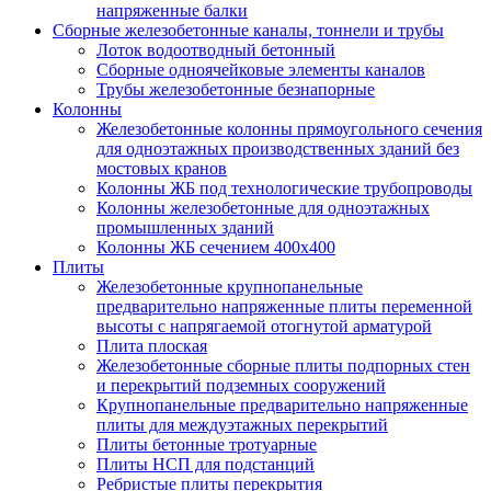
напряженные балки
Сборные железобетонные каналы, тоннели и трубы
Лоток водоотводный бетонный
Сборные одноячейковые элементы каналов
Трубы железобетонные безнапорные
Колонны
Железобетонные колонны прямоугольного сечения
для одноэтажных производственных зданий без
мостовых кранов
Колонны ЖБ под технологические трубопроводы
Колонны железобетонные для одноэтажных
промышленных зданий
Колонны ЖБ сечением 400х400
Плиты
Железобетонные крупнопанельные
предварительно напряженные плиты переменной
высоты с напрягаемой отогнутой арматурой
Плита плоская
Железобетонные сборные плиты подпорных стен
и перекрытий подземных сооружений
Крупнопанельные предварительно напряженные
плиты для междуэтажных перекрытий
Плиты бетонные тротуарные
Плиты НСП для подстанций
Ребристые плиты перекрытия