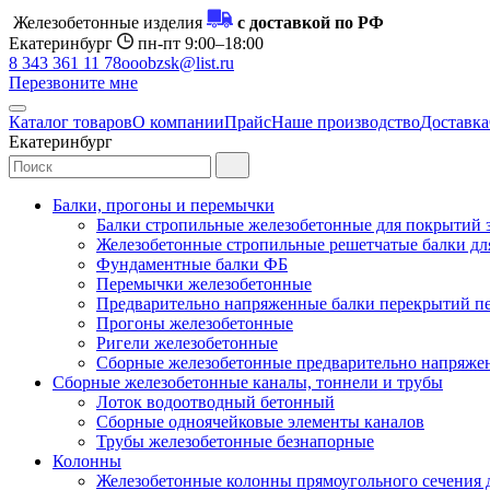
Железобетонные изделия
с доставкой по РФ
Екатеринбург
пн-пт 9:00–18:00
8 343 361 11 78
ooobzsk@list.ru
Перезвоните мне
Каталог товаров
О компании
Прайс
Наше производство
Доставка
Екатеринбург
Балки, прогоны и перемычки
Балки стропильные железобетонные для покрытий 
Железобетонные стропильные решетчатые балки для
Фундаментные балки ФБ
Перемычки железобетонные
Предварительно напряженные балки перекрытий пе
Прогоны железобетонные
Ригели железобетонные
Сборные железобетонные предварительно напряже
Сборные железобетонные каналы, тоннели и трубы
Лоток водоотводный бетонный
Сборные одноячейковые элементы каналов
Трубы железобетонные безнапорные
Колонны
Железобетонные колонны прямоугольного сечения 