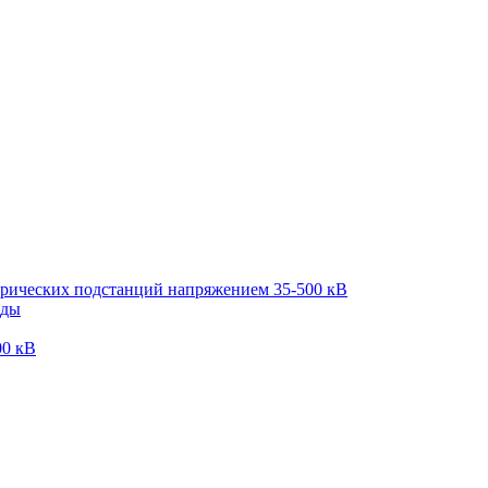
трических подстанций напряжением 35-500 кВ
оды
00 кВ