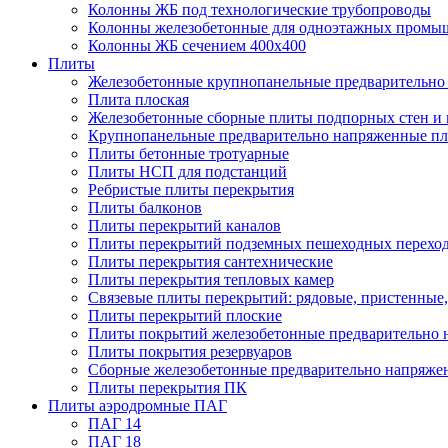
Колонны ЖБ под технологические трубопроводы
Колонны железобетонные для одноэтажных промы
Колонны ЖБ сечением 400х400
Плиты
Железобетонные крупнопанельные предварительно 
Плита плоская
Железобетонные сборные плиты подпорных стен и
Крупнопанельные предварительно напряженные п
Плиты бетонные тротуарные
Плиты НСП для подстанций
Ребристые плиты перекрытия
Плиты балконов
Плиты перекрытий каналов
Плиты перекрытий подземных пешеходных перехо
Плиты перекрытия сантехнические
Плиты перекрытия тепловых камер
Связевые плиты перекрытий: рядовые, пристенные,
Плиты перекрытий плоские
Плиты покрытий железобетонные предварительно н
Плиты покрытия резервуаров
Сборные железобетонные предварительно напряже
Плиты перекрытия ПК
Плиты аэродромные ПАГ
ПАГ 14
ПАГ 18