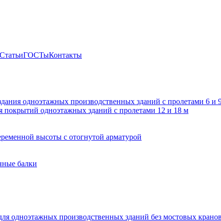
Статьи
ГОСТы
Контакты
здания одноэтажных производственных зданий с пролетами 6 и
 покрытий одноэтажных зданий с пролетами 12 и 18 м
ременной высоты с отогнутой арматурой
нные балки
для одноэтажных производственных зданий без мостовых крано