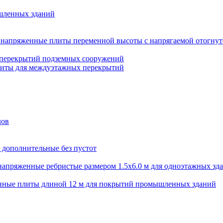
шленных зданий
напряженные плиты переменной высоты с напрягаемой отогнут
 перекрытий подземных сооружений
литы для междуэтажных перекрытий
дов
 дополнительные без пустот
апряженные ребристые размером 1.5х6.0 м для одноэтажных зд
нные плиты длиной 12 м для покрытий промышленных зданий