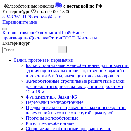
Железобетонные изделия
с доставкой по РФ
Екатеринбург
пн-пт 9:00–18:00
8 343 361 11 78
ooobzsk@list.ru
Перезвоните мне
Каталог товаров
О компании
Прайс
Наше
производство
Доставка
Статьи
ГОСТы
Контакты
Екатеринбург
Балки, прогоны и перемычки
Балки стропильные железобетонные для покрытий
здания одноэтажных производственных зданий с
пролетами 6 и 9 м, имеющих плоскую кровлю
Железобетонные стропильные решетчатые балки
для покрытий одноэтажных зданий с пролетами
12 и 18 м
Фундаментные балки ФБ
Перемычки железобетонные
Предварительно напряженные балки перекрытий
переменной высоты с отогнутой арматурой
Прогоны железобетонные
Ригели железобетонные
Сборные железобетонные предварительно