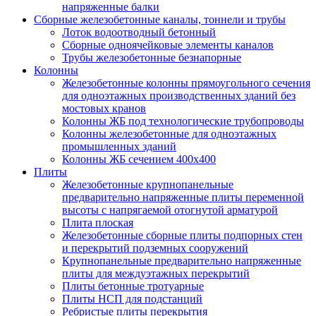
напряженные балки
Сборные железобетонные каналы, тоннели и трубы
Лоток водоотводный бетонный
Сборные одноячейковые элементы каналов
Трубы железобетонные безнапорные
Колонны
Железобетонные колонны прямоугольного сечения
для одноэтажных производственных зданий без
мостовых кранов
Колонны ЖБ под технологические трубопроводы
Колонны железобетонные для одноэтажных
промышленных зданий
Колонны ЖБ сечением 400х400
Плиты
Железобетонные крупнопанельные
предварительно напряженные плиты переменной
высоты с напрягаемой отогнутой арматурой
Плита плоская
Железобетонные сборные плиты подпорных стен
и перекрытий подземных сооружений
Крупнопанельные предварительно напряженные
плиты для междуэтажных перекрытий
Плиты бетонные тротуарные
Плиты НСП для подстанций
Ребристые плиты перекрытия