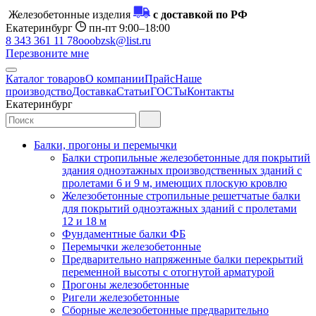
Железобетонные изделия
с доставкой по РФ
Екатеринбург
пн-пт 9:00–18:00
8 343 361 11 78
ooobzsk@list.ru
Перезвоните мне
Каталог товаров
О компании
Прайс
Наше
производство
Доставка
Статьи
ГОСТы
Контакты
Екатеринбург
Балки, прогоны и перемычки
Балки стропильные железобетонные для покрытий
здания одноэтажных производственных зданий с
пролетами 6 и 9 м, имеющих плоскую кровлю
Железобетонные стропильные решетчатые балки
для покрытий одноэтажных зданий с пролетами
12 и 18 м
Фундаментные балки ФБ
Перемычки железобетонные
Предварительно напряженные балки перекрытий
переменной высоты с отогнутой арматурой
Прогоны железобетонные
Ригели железобетонные
Сборные железобетонные предварительно