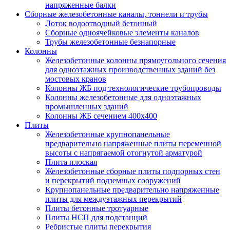
напряженные балки
Сборные железобетонные каналы, тоннели и трубы
Лоток водоотводный бетонный
Сборные одноячейковые элементы каналов
Трубы железобетонные безнапорные
Колонны
Железобетонные колонны прямоугольного сечения
для одноэтажных производственных зданий без
мостовых кранов
Колонны ЖБ под технологические трубопроводы
Колонны железобетонные для одноэтажных
промышленных зданий
Колонны ЖБ сечением 400х400
Плиты
Железобетонные крупнопанельные
предварительно напряженные плиты переменной
высоты с напрягаемой отогнутой арматурой
Плита плоская
Железобетонные сборные плиты подпорных стен
и перекрытий подземных сооружений
Крупнопанельные предварительно напряженные
плиты для междуэтажных перекрытий
Плиты бетонные тротуарные
Плиты НСП для подстанций
Ребристые плиты перекрытия