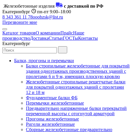
Железобетонные изделия
с доставкой по РФ
Екатеринбург
пн-пт 9:00–18:00
8 343 361 11 78
ooobzsk@list.ru
Перезвоните мне
Каталог товаров
О компании
Прайс
Наше
производство
Доставка
Статьи
ГОСТы
Контакты
Екатеринбург
Балки, прогоны и перемычки
Балки стропильные железобетонные для покрытий
здания одноэтажных производственных зданий с
пролетами 6 и 9 м, имеющих плоскую кровлю
Железобетонные стропильные решетчатые балки
для покрытий одноэтажных зданий с пролетами
12 и 18 м
Фундаментные балки ФБ
Перемычки железобетонные
Предварительно напряженные балки перекрытий
переменной высоты с отогнутой арматурой
Прогоны железобетонные
Ригели железобетонные
Сборные железобетонные предварительно