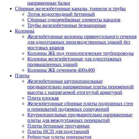
напряженные балки
Сборные железобетонные каналы, тоннели и трубы
Лоток водоотводный бетонный
Сборные одноячейковые элементы каналов
Трубы железобетонные безнапорные
Колонны
Железобетонные колонны прямоугольного сечения
для одноэтажных производственных зданий без
мостовых кранов
Колонны ЖБ под технологические трубопроводы
Колонны железобетонные для одноэтажных
промышленных зданий
Колонны ЖБ сечением 400х400
Плиты
Железобетонные крупнопанельные
предварительно напряженные плиты переменной
высоты с напрягаемой отогнутой арматурой
Плита плоская
Железобетонные сборные плиты подпорных стен
и перекрытий подземных сооружений
Крупнопанельные предварительно напряженные
плиты для междуэтажных перекрытий
Плиты бетонные тротуарные
Плиты НСП для подстанций
Ребристые плиты перекрытия