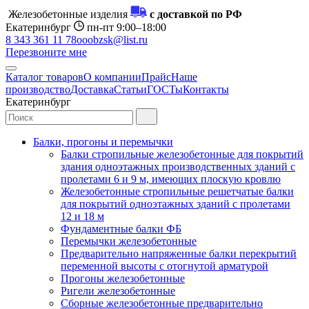
Железобетонные изделия
с доставкой по РФ
Екатеринбург
пн-пт 9:00–18:00
8 343 361 11 78
ooobzsk@list.ru
Перезвоните мне
Каталог товаров
О компании
Прайс
Наше
производство
Доставка
Статьи
ГОСТы
Контакты
Екатеринбург
Балки, прогоны и перемычки
Балки стропильные железобетонные для покрытий
здания одноэтажных производственных зданий с
пролетами 6 и 9 м, имеющих плоскую кровлю
Железобетонные стропильные решетчатые балки
для покрытий одноэтажных зданий с пролетами
12 и 18 м
Фундаментные балки ФБ
Перемычки железобетонные
Предварительно напряженные балки перекрытий
переменной высоты с отогнутой арматурой
Прогоны железобетонные
Ригели железобетонные
Сборные железобетонные предварительно