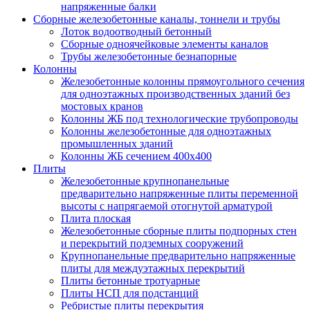
напряженные балки
Сборные железобетонные каналы, тоннели и трубы
Лоток водоотводный бетонный
Сборные одноячейковые элементы каналов
Трубы железобетонные безнапорные
Колонны
Железобетонные колонны прямоугольного сечения
для одноэтажных производственных зданий без
мостовых кранов
Колонны ЖБ под технологические трубопроводы
Колонны железобетонные для одноэтажных
промышленных зданий
Колонны ЖБ сечением 400х400
Плиты
Железобетонные крупнопанельные
предварительно напряженные плиты переменной
высоты с напрягаемой отогнутой арматурой
Плита плоская
Железобетонные сборные плиты подпорных стен
и перекрытий подземных сооружений
Крупнопанельные предварительно напряженные
плиты для междуэтажных перекрытий
Плиты бетонные тротуарные
Плиты НСП для подстанций
Ребристые плиты перекрытия