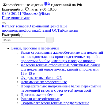
Железобетонные изделия
с доставкой по РФ
Екатеринбург
пн-пт 9:00–18:00
8 343 361 11 78
ooobzsk@list.ru
Перезвоните мне
Каталог товаров
О компании
Прайс
Наше
производство
Доставка
Статьи
ГОСТы
Контакты
Екатеринбург
Балки, прогоны и перемычки
Балки стропильные железобетонные для покрытий
здания одноэтажных производственных зданий с
пролетами 6 и 9 м, имеющих плоскую кровлю
Железобетонные стропильные решетчатые балки
для покрытий одноэтажных зданий с пролетами
12 и 18 м
Фундаментные балки ФБ
Перемычки железобетонные
Предварительно напряженные балки перекрытий
переменной высоты с отогнутой арматурой
Прогоны железобетонные
Ригели железобетонные
Сборные железобетонные предварительно