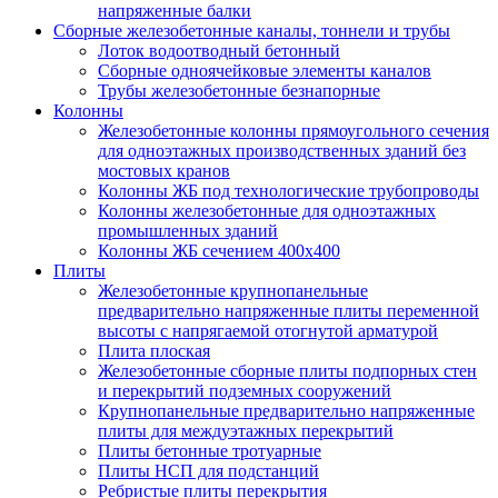
напряженные балки
Сборные железобетонные каналы, тоннели и трубы
Лоток водоотводный бетонный
Сборные одноячейковые элементы каналов
Трубы железобетонные безнапорные
Колонны
Железобетонные колонны прямоугольного сечения
для одноэтажных производственных зданий без
мостовых кранов
Колонны ЖБ под технологические трубопроводы
Колонны железобетонные для одноэтажных
промышленных зданий
Колонны ЖБ сечением 400х400
Плиты
Железобетонные крупнопанельные
предварительно напряженные плиты переменной
высоты с напрягаемой отогнутой арматурой
Плита плоская
Железобетонные сборные плиты подпорных стен
и перекрытий подземных сооружений
Крупнопанельные предварительно напряженные
плиты для междуэтажных перекрытий
Плиты бетонные тротуарные
Плиты НСП для подстанций
Ребристые плиты перекрытия