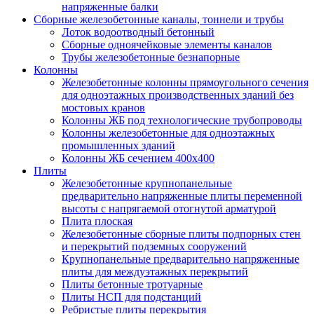
напряженные балки
Сборные железобетонные каналы, тоннели и трубы
Лоток водоотводный бетонный
Сборные одноячейковые элементы каналов
Трубы железобетонные безнапорные
Колонны
Железобетонные колонны прямоугольного сечения
для одноэтажных производственных зданий без
мостовых кранов
Колонны ЖБ под технологические трубопроводы
Колонны железобетонные для одноэтажных
промышленных зданий
Колонны ЖБ сечением 400х400
Плиты
Железобетонные крупнопанельные
предварительно напряженные плиты переменной
высоты с напрягаемой отогнутой арматурой
Плита плоская
Железобетонные сборные плиты подпорных стен
и перекрытий подземных сооружений
Крупнопанельные предварительно напряженные
плиты для междуэтажных перекрытий
Плиты бетонные тротуарные
Плиты НСП для подстанций
Ребристые плиты перекрытия