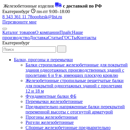
Железобетонные изделия
с доставкой по РФ
Екатеринбург
пн-пт 9:00–18:00
8 343 361 11 78
ooobzsk@list.ru
Перезвоните мне
Каталог товаров
О компании
Прайс
Наше
производство
Доставка
Статьи
ГОСТы
Контакты
Екатеринбург
Балки, прогоны и перемычки
Балки стропильные железобетонные для покрытий
здания одноэтажных производственных зданий с
пролетами 6 и 9 м, имеющих плоскую кровлю
Железобетонные стропильные решетчатые балки
для покрытий одноэтажных зданий с пролетами
12 и 18 м
Фундаментные балки ФБ
Перемычки железобетонные
Предварительно напряженные балки перекрытий
переменной высоты с отогнутой арматурой
Прогоны железобетонные
Ригели железобетонные
Сборные железобетонные предварительно