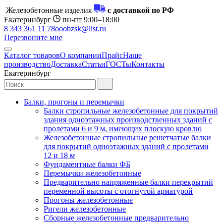
Железобетонные изделия
с доставкой по РФ
Екатеринбург
пн-пт 9:00–18:00
8 343 361 11 78
ooobzsk@list.ru
Перезвоните мне
Каталог товаров
О компании
Прайс
Наше
производство
Доставка
Статьи
ГОСТы
Контакты
Екатеринбург
Балки, прогоны и перемычки
Балки стропильные железобетонные для покрытий
здания одноэтажных производственных зданий с
пролетами 6 и 9 м, имеющих плоскую кровлю
Железобетонные стропильные решетчатые балки
для покрытий одноэтажных зданий с пролетами
12 и 18 м
Фундаментные балки ФБ
Перемычки железобетонные
Предварительно напряженные балки перекрытий
переменной высоты с отогнутой арматурой
Прогоны железобетонные
Ригели железобетонные
Сборные железобетонные предварительно