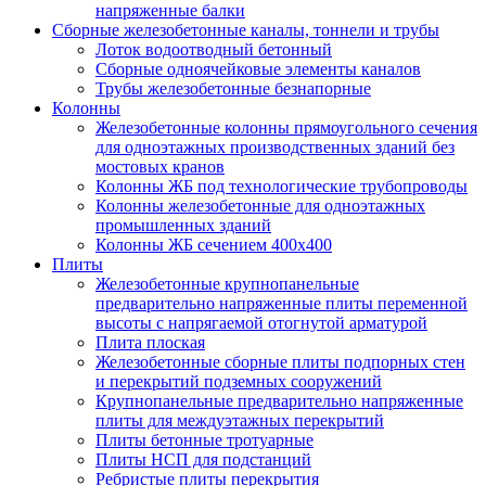
напряженные балки
Сборные железобетонные каналы, тоннели и трубы
Лоток водоотводный бетонный
Сборные одноячейковые элементы каналов
Трубы железобетонные безнапорные
Колонны
Железобетонные колонны прямоугольного сечения
для одноэтажных производственных зданий без
мостовых кранов
Колонны ЖБ под технологические трубопроводы
Колонны железобетонные для одноэтажных
промышленных зданий
Колонны ЖБ сечением 400х400
Плиты
Железобетонные крупнопанельные
предварительно напряженные плиты переменной
высоты с напрягаемой отогнутой арматурой
Плита плоская
Железобетонные сборные плиты подпорных стен
и перекрытий подземных сооружений
Крупнопанельные предварительно напряженные
плиты для междуэтажных перекрытий
Плиты бетонные тротуарные
Плиты НСП для подстанций
Ребристые плиты перекрытия