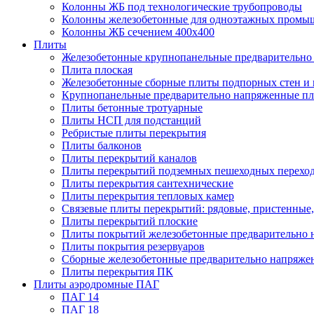
Колонны ЖБ под технологические трубопроводы
Колонны железобетонные для одноэтажных промы
Колонны ЖБ сечением 400х400
Плиты
Железобетонные крупнопанельные предварительно 
Плита плоская
Железобетонные сборные плиты подпорных стен и
Крупнопанельные предварительно напряженные п
Плиты бетонные тротуарные
Плиты НСП для подстанций
Ребристые плиты перекрытия
Плиты балконов
Плиты перекрытий каналов
Плиты перекрытий подземных пешеходных перехо
Плиты перекрытия сантехнические
Плиты перекрытия тепловых камер
Связевые плиты перекрытий: рядовые, пристенные,
Плиты перекрытий плоские
Плиты покрытий железобетонные предварительно н
Плиты покрытия резервуаров
Сборные железобетонные предварительно напряже
Плиты перекрытия ПК
Плиты аэродромные ПАГ
ПАГ 14
ПАГ 18