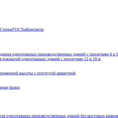
Статьи
ГОСТы
Контакты
здания одноэтажных производственных зданий с пролетами 6 и
 покрытий одноэтажных зданий с пролетами 12 и 18 м
ременной высоты с отогнутой арматурой
нные балки
для одноэтажных производственных зданий без мостовых крано