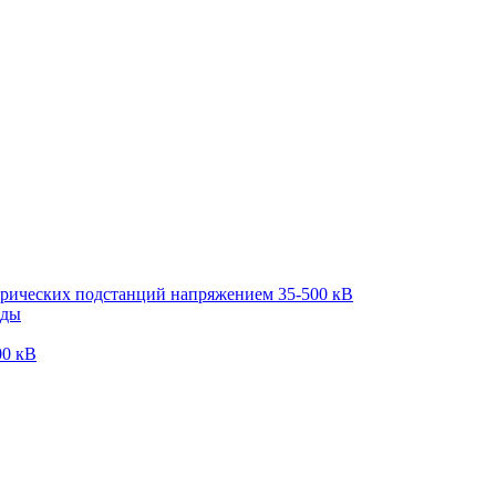
трических подстанций напряжением 35-500 кВ
оды
00 кВ