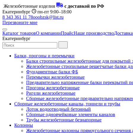
Железобетонные изделия
с доставкой по РФ
Екатеринбург
пн-пт 9:00–18:00
8 343 361 11 78
ooobzsk@list.ru
Перезвоните мне
Каталог товаров
О компании
Прайс
Наше производство
Доставка
Екатеринбург
Балки, прогоны и перемычки
Балки стропильные железобетонные для покрытий 
Железобетонные стропильные решетчатые балки для
Фундаментные балки ФБ
Перемычки железобетонные
Предварительно напряженные балки перекрытий пе
Прогоны железобетонные
Ригели железобетонные
Сборные железобетонные предварительно напряже
Сборные железобетонные каналы, тоннели и трубы
Лоток водоотводный бетонный
Сборные одноячейковые элементы каналов
Трубы железобетонные безнапорные
Колонны
Железобетонные колонны прямоугольного сечения 