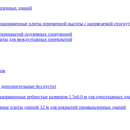
шленных зданий
напряженные плиты переменной высоты с напрягаемой отогнут
 перекрытий подземных сооружений
литы для междуэтажных перекрытий
дов
 дополнительные без пустот
апряженные ребристые размером 1.5х6.0 м для одноэтажных зд
нные плиты длиной 12 м для покрытий промышленных зданий