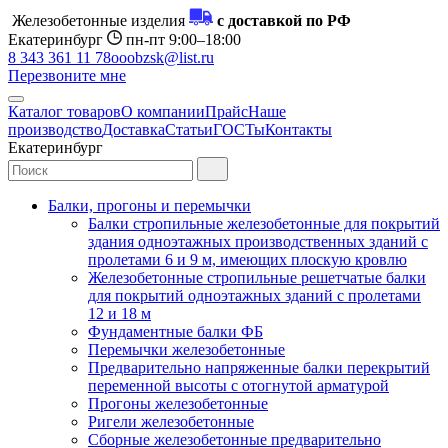
Железобетонные изделия
с доставкой по РФ
Екатеринбург
пн-пт 9:00–18:00
8 343 361 11 78
ooobzsk@list.ru
Перезвоните мне
Каталог товаров
О компании
Прайс
Наше
производство
Доставка
Статьи
ГОСТы
Контакты
Екатеринбург
Балки, прогоны и перемычки
Балки стропильные железобетонные для покрытий
здания одноэтажных производственных зданий с
пролетами 6 и 9 м, имеющих плоскую кровлю
Железобетонные стропильные решетчатые балки
для покрытий одноэтажных зданий с пролетами
12 и 18 м
Фундаментные балки ФБ
Перемычки железобетонные
Предварительно напряженные балки перекрытий
переменной высоты с отогнутой арматурой
Прогоны железобетонные
Ригели железобетонные
Сборные железобетонные предварительно