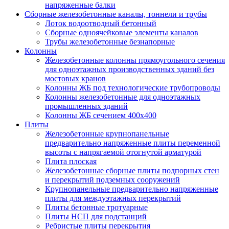
напряженные балки
Сборные железобетонные каналы, тоннели и трубы
Лоток водоотводный бетонный
Сборные одноячейковые элементы каналов
Трубы железобетонные безнапорные
Колонны
Железобетонные колонны прямоугольного сечения
для одноэтажных производственных зданий без
мостовых кранов
Колонны ЖБ под технологические трубопроводы
Колонны железобетонные для одноэтажных
промышленных зданий
Колонны ЖБ сечением 400х400
Плиты
Железобетонные крупнопанельные
предварительно напряженные плиты переменной
высоты с напрягаемой отогнутой арматурой
Плита плоская
Железобетонные сборные плиты подпорных стен
и перекрытий подземных сооружений
Крупнопанельные предварительно напряженные
плиты для междуэтажных перекрытий
Плиты бетонные тротуарные
Плиты НСП для подстанций
Ребристые плиты перекрытия