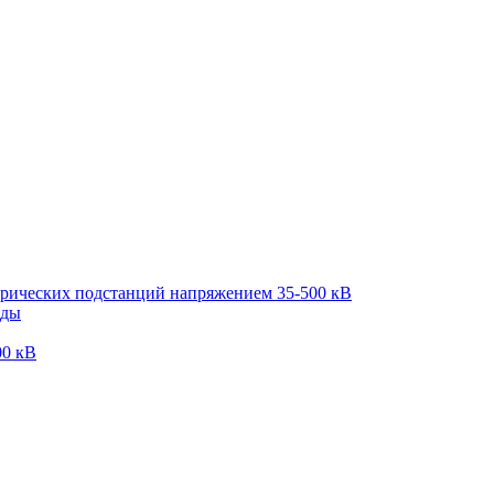
трических подстанций напряжением 35-500 кВ
оды
00 кВ