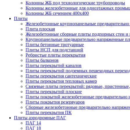
Колонны ЖБ под технологические трубопроводы
Колонны железобетонные для одноэтажных промы
Колонны ЖБ сечением 400х400
Плиты
Железобетонные крупнопанельные предварительно 
Плита плоская
Железобетонные сборные плиты подпорных стен и
Крупнопанельные предварительно напряженные п
Плиты бетонные тротуарные
Плиты НСП для подстанций
Ребристые плиты перекрытия
Плиты балконов
Плиты перекрытий каналов
Плиты перекрытий подземных пешеходных перехо
Плиты перекрытия сантехнические
Плиты перекрытия тепловых камер
Связевые плиты перекрытий: рядовые, пристенные,
Плиты перекрытий плоские
Плиты покрытий железобетонные предварительно н
Плиты покрытия резервуаров
Сборные железобетонные предварительно напряже
Плиты перекрытия ПК
Плиты аэродромные ПАГ
ПАГ 14
ПАГ 18