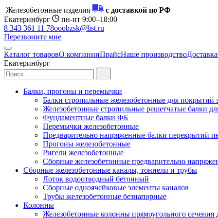
Железобетонные изделия
с доставкой по РФ
Екатеринбург
пн-пт 9:00–18:00
8 343 361 11 78
ooobzsk@list.ru
Перезвоните мне
Каталог товаров
О компании
Прайс
Наше производство
Доставка
Екатеринбург
Балки, прогоны и перемычки
Балки стропильные железобетонные для покрытий 
Железобетонные стропильные решетчатые балки для
Фундаментные балки ФБ
Перемычки железобетонные
Предварительно напряженные балки перекрытий пе
Прогоны железобетонные
Ригели железобетонные
Сборные железобетонные предварительно напряже
Сборные железобетонные каналы, тоннели и трубы
Лоток водоотводный бетонный
Сборные одноячейковые элементы каналов
Трубы железобетонные безнапорные
Колонны
Железобетонные колонны прямоугольного сечения 