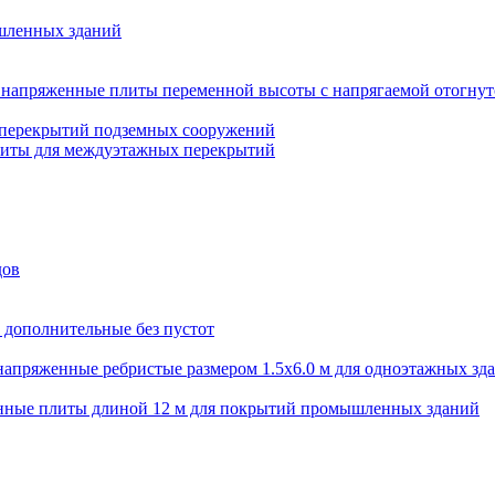
шленных зданий
напряженные плиты переменной высоты с напрягаемой отогнут
 перекрытий подземных сооружений
литы для междуэтажных перекрытий
дов
 дополнительные без пустот
апряженные ребристые размером 1.5х6.0 м для одноэтажных зд
нные плиты длиной 12 м для покрытий промышленных зданий