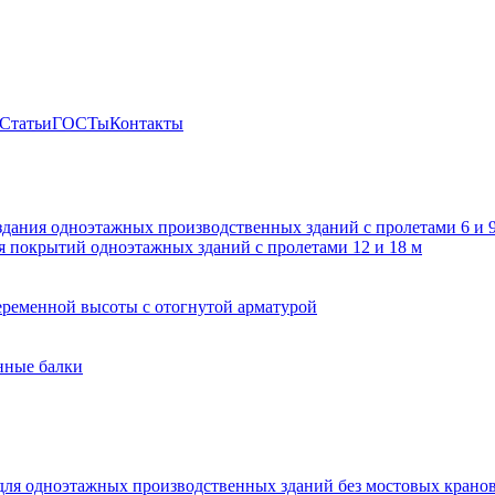
Статьи
ГОСТы
Контакты
здания одноэтажных производственных зданий с пролетами 6 и
 покрытий одноэтажных зданий с пролетами 12 и 18 м
ременной высоты с отогнутой арматурой
нные балки
для одноэтажных производственных зданий без мостовых крано